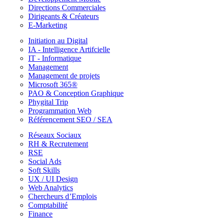
Directions Commerciales
Dirigeants & Créateurs
E-Marketing
Initiation au Digital
IA - Intelligence Artifcielle
IT - Informatique
Management
Management de projets
Microsoft 365®
PAO & Conception Graphique
Phygital Trip
Programmation Web
Référencement SEO / SEA
Réseaux Sociaux
RH & Recrutement
RSE
Social Ads
Soft Skills
UX / UI Design
Web Analytics
Chercheurs d’Emplois
Comptabilité
Finance