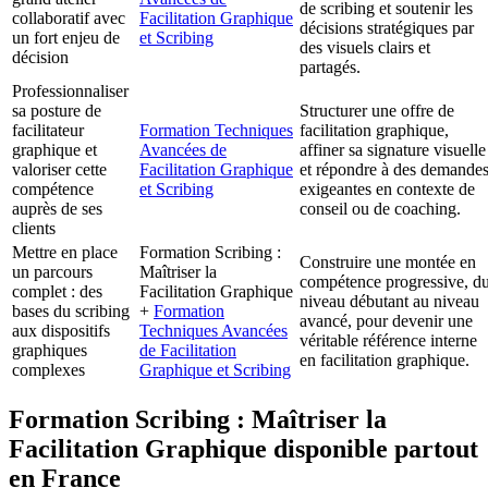
de scribing et soutenir les
collaboratif avec
Facilitation Graphique
décisions stratégiques par
un fort enjeu de
et Scribing
des visuels clairs et
décision
partagés.
Professionnaliser
sa posture de
Structurer une offre de
facilitateur
Formation Techniques
facilitation graphique,
graphique et
Avancées de
affiner sa signature visuelle
valoriser cette
Facilitation Graphique
et répondre à des demande
compétence
et Scribing
exigeantes en contexte de
auprès de ses
conseil ou de coaching.
clients
Mettre en place
Formation Scribing :
Construire une montée en
un parcours
Maîtriser la
compétence progressive, d
complet : des
Facilitation Graphique
niveau débutant au niveau
bases du scribing
+
Formation
avancé, pour devenir une
aux dispositifs
Techniques Avancées
véritable référence interne
graphiques
de Facilitation
en facilitation graphique.
complexes
Graphique et Scribing
Formation Scribing : Maîtriser la
Facilitation Graphique disponible partout
en France