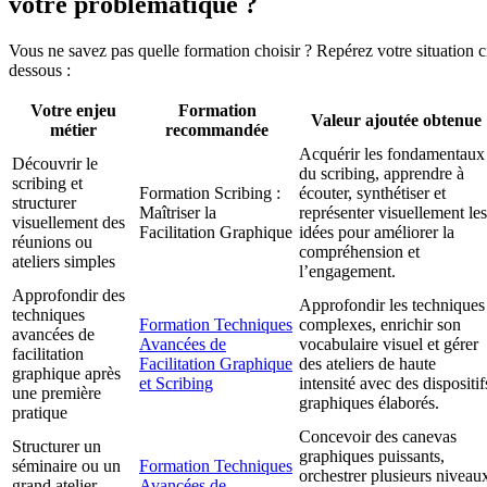
votre problématique ?
Vous ne savez pas quelle formation choisir ? Repérez votre situation c
dessous :
Votre enjeu
Formation
Valeur ajoutée obtenue
métier
recommandée
Acquérir les fondamentaux
Découvrir le
du scribing, apprendre à
scribing et
Formation Scribing :
écouter, synthétiser et
structurer
Maîtriser la
représenter visuellement les
visuellement des
Facilitation Graphique
idées pour améliorer la
réunions ou
compréhension et
ateliers simples
l’engagement.
Approfondir des
Approfondir les techniques
techniques
Formation Techniques
complexes, enrichir son
avancées de
Avancées de
vocabulaire visuel et gérer
facilitation
Facilitation Graphique
des ateliers de haute
graphique après
et Scribing
intensité avec des dispositif
une première
graphiques élaborés.
pratique
Concevoir des canevas
Structurer un
graphiques puissants,
séminaire ou un
Formation Techniques
orchestrer plusieurs niveau
grand atelier
Avancées de