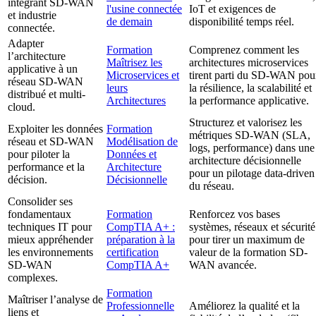
intégrant SD-WAN
l'usine connectée
IoT et exigences de
et industrie
de demain
disponibilité temps réel.
connectée.
Adapter
Formation
Comprenez comment les
l’architecture
Maîtrisez les
architectures microservices
applicative à un
Microservices et
tirent parti du SD-WAN pou
réseau SD-WAN
leurs
la résilience, la scalabilité et
distribué et multi-
Architectures
la performance applicative.
cloud.
Structurez et valorisez les
Exploiter les données
Formation
métriques SD-WAN (SLA,
réseau et SD-WAN
Modélisation de
logs, performance) dans une
pour piloter la
Données et
architecture décisionnelle
performance et la
Architecture
pour un pilotage data-driven
décision.
Décisionnelle
du réseau.
Consolider ses
fondamentaux
Formation
Renforcez vos bases
techniques IT pour
CompTIA A+ :
systèmes, réseaux et sécurité
mieux appréhender
préparation à la
pour tirer un maximum de
les environnements
certification
valeur de la formation SD-
SD-WAN
CompTIA A+
WAN avancée.
complexes.
Formation
Maîtriser l’analyse de
Professionnelle
Améliorez la qualité et la
liens et