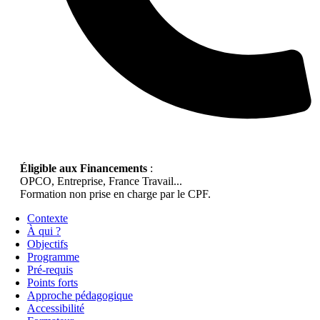
Éligible aux Financements
:
OPCO, Entreprise, France Travail...
Formation non prise en charge par le CPF.
Contexte
À qui ?
Objectifs
Programme
Pré-requis
Points forts
Approche pédagogique
Accessibilité