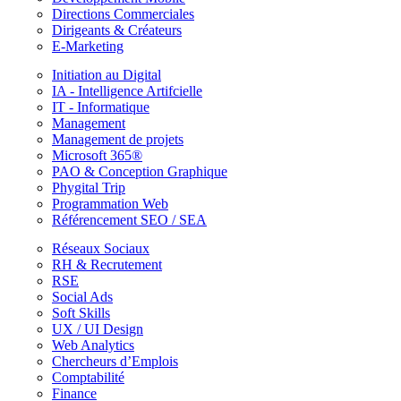
Directions Commerciales
Dirigeants & Créateurs
E-Marketing
Initiation au Digital
IA - Intelligence Artifcielle
IT - Informatique
Management
Management de projets
Microsoft 365®
PAO & Conception Graphique
Phygital Trip
Programmation Web
Référencement SEO / SEA
Réseaux Sociaux
RH & Recrutement
RSE
Social Ads
Soft Skills
UX / UI Design
Web Analytics
Chercheurs d’Emplois
Comptabilité
Finance