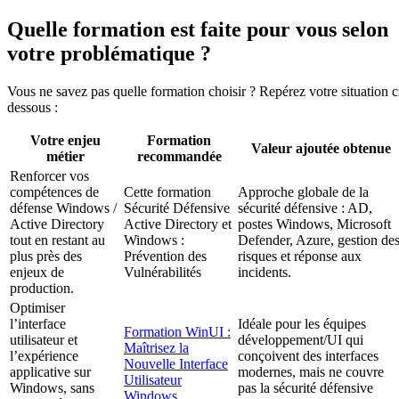
Quelle formation est faite pour vous selon
votre problématique ?
Vous ne savez pas quelle formation choisir ? Repérez votre situation c
dessous :
Votre enjeu
Formation
Valeur ajoutée obtenue
métier
recommandée
Renforcer vos
compétences de
Cette formation
Approche globale de la
défense Windows /
Sécurité Défensive
sécurité défensive : AD,
Active Directory
Active Directory et
postes Windows, Microsoft
tout en restant au
Windows :
Defender, Azure, gestion de
plus près des
Prévention des
risques et réponse aux
enjeux de
Vulnérabilités
incidents.
production.
Optimiser
l’interface
Idéale pour les équipes
Formation WinUI :
utilisateur et
développement/UI qui
Maîtrisez la
l’expérience
conçoivent des interfaces
Nouvelle Interface
applicative sur
modernes, mais ne couvre
Utilisateur
Windows, sans
pas la sécurité défensive
Windows