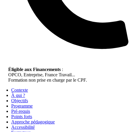
Éligible aux Financements
:
OPCO, Entreprise, France Travail...
Formation non prise en charge par le CPF.
Contexte
À qui ?
Objectifs
Programme
Pré-requis
Points forts
Approche pédagogique
Accessibilité