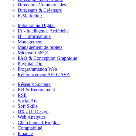
Directions Commerciales
Dirigeants & Créateurs
E-Marketing
Initiation au Digital
IA - Intelligence Artifcielle
IT - Informatique
Management
Management de projets
Microsoft 365®
PAO & Conception Graphique
Phygital Trip
Programmation Web
Référencement SEO / SEA
Réseaux Sociaux
RH & Recrutement
RSE
Social Ads
Soft Skills
UX / UI Design
Web Analytics
Chercheurs d’Emplois
Comptabilité
Finance