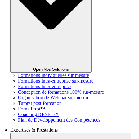
Open Nos Solutions
Formations Individuelles sur-mesure
Formations Intra-entreprise sur-mesure
Formations Inter-entreprise
Conception de formations 100% sur-mesure
Organisation de Webinar sur-mesure
Tutorat post-formation
FormaPrest™
Coaching RESET™
Plan de Développement des Compétences
Expertises & Prestations