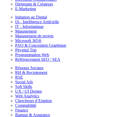
Dirigeants & Créateurs
E-Marketing
Initiation au Digital
IA - Intelligence Artifcielle
IT - Informatique
Management
Management de projets
Microsoft 365®
PAO & Conception Graphique
Phygital Trip
Programmation Web
Référencement SEO / SEA
Réseaux Sociaux
RH & Recrutement
RSE
Social Ads
Soft Skills
UX / UI Design
Web Analytics
Chercheurs d’Emplois
Comptabilité
Finance
Banque & Assurance