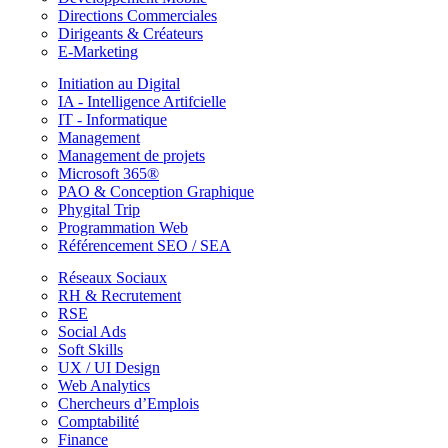
Directions Commerciales
Dirigeants & Créateurs
E-Marketing
Initiation au Digital
IA - Intelligence Artifcielle
IT - Informatique
Management
Management de projets
Microsoft 365®
PAO & Conception Graphique
Phygital Trip
Programmation Web
Référencement SEO / SEA
Réseaux Sociaux
RH & Recrutement
RSE
Social Ads
Soft Skills
UX / UI Design
Web Analytics
Chercheurs d’Emplois
Comptabilité
Finance