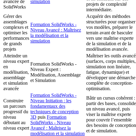
avancée de
simulation
projets de complexité
SolidWorks
intermédiaire.
Gérer des
Acquérir des méthodes
assemblages
structurées pour organiser
Formation SolidWorks -
complexes et
vos modèles, préparer le
Niveau Avancé : Maîtrisez
optimiser les
terrain avant de basculer
la modélisation et la
performances
vers une maîtrise experte
simulation
de grands
de la simulation et de la
projets
modélisation avancée.
Atteindre un
Maîtriser les outils avancé
niveau expert
(surfaces, corps multiples,
Formation SolidWorks -
en
simulation non linéaire,
Niveau Expert :
modélisation,
fatigue, dynamique) et
Modélisation, Assemblage
assemblage
développer une démarche
et Simulation
et simulation
complète de conception-
avancée
optimisation.
Formation SolidWorks -
Bâtir un cursus cohérent :
Construire
Niveau Initiation : les
partir des bases, consolide
un parcours
fondamentaux des
un niveau avancé, puis
progressif du
techniques de conception
viser la maîtrise experte
niveau
3D
puis
Formation
pour couvrir l’ensemble
débutant au
SolidWorks - Niveau
des besoins de conception
niveau expert
Avancé : Maîtrisez la
et de simulation.
modélisation et la simulation