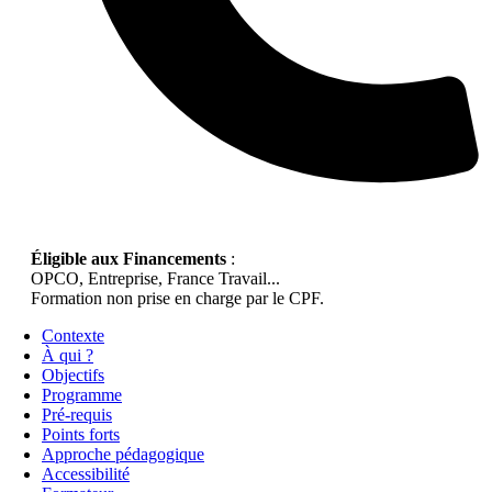
Éligible aux Financements
:
OPCO, Entreprise, France Travail...
Formation non prise en charge par le CPF.
Contexte
À qui ?
Objectifs
Programme
Pré-requis
Points forts
Approche pédagogique
Accessibilité