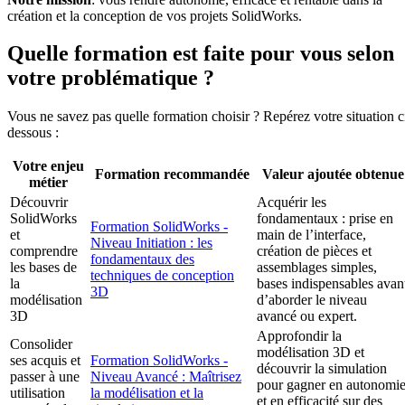
création et la conception de vos projets SolidWorks.
Quelle formation est faite pour vous selon
votre problématique ?
Vous ne savez pas quelle formation choisir ? Repérez votre situation c
dessous :
Votre enjeu
Formation recommandée
Valeur ajoutée obtenue
métier
Découvrir
Acquérir les
SolidWorks
fondamentaux : prise en
Formation SolidWorks -
et
main de l’interface,
Niveau Initiation : les
comprendre
création de pièces et
fondamentaux des
les bases de
assemblages simples,
techniques de conception
la
bases indispensables avan
3D
modélisation
d’aborder le niveau
3D
avancé ou expert.
Approfondir la
Consolider
modélisation 3D et
ses acquis et
Formation SolidWorks -
découvrir la simulation
passer à une
Niveau Avancé : Maîtrisez
pour gagner en autonomi
utilisation
la modélisation et la
et en efficacité sur des