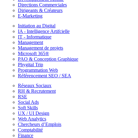
Directions Commerciales
Dirigeants & Créateurs
E-Marketing
Initiation au Digital
IA - Intelligence Artifcielle
IT - Informatique
Management
Management de projets
Microsoft 365®
PAO & Conception Graphique
Phygital Trip
Programmation Web
Référencement SEO / SEA
Réseaux Sociaux
RH & Recrutement
RSE
Social Ads
Soft Skills
UX / UI Design
Web Analytics
Chercheurs d’Emplois
Comptabilité
Finance