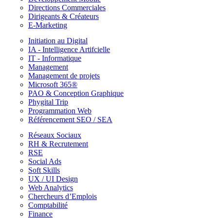
Directions Commerciales
Dirigeants & Créateurs
E-Marketing
Initiation au Digital
IA - Intelligence Artifcielle
IT - Informatique
Management
Management de projets
Microsoft 365®
PAO & Conception Graphique
Phygital Trip
Programmation Web
Référencement SEO / SEA
Réseaux Sociaux
RH & Recrutement
RSE
Social Ads
Soft Skills
UX / UI Design
Web Analytics
Chercheurs d’Emplois
Comptabilité
Finance