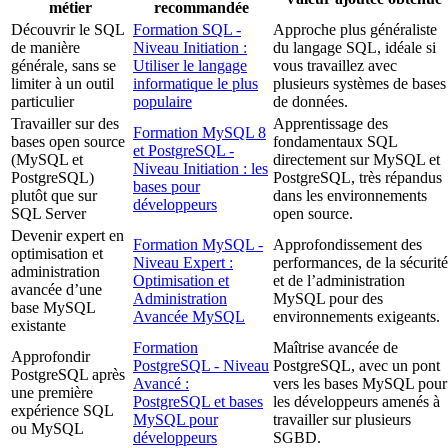
métier
recommandée
Découvrir le SQL
Formation SQL -
Approche plus généraliste
de manière
Niveau Initiation :
du langage SQL, idéale si
générale, sans se
Utiliser le langage
vous travaillez avec
limiter à un outil
informatique le plus
plusieurs systèmes de bases
particulier
populaire
de données.
Travailler sur des
Apprentissage des
Formation MySQL 8
bases open source
fondamentaux SQL
et PostgreSQL -
(MySQL et
directement sur MySQL et
Niveau Initiation : les
PostgreSQL)
PostgreSQL, très répandus
bases pour
plutôt que sur
dans les environnements
développeurs
SQL Server
open source.
Devenir expert en
Formation MySQL -
Approfondissement des
optimisation et
Niveau Expert :
performances, de la sécurité
administration
Optimisation et
et de l’administration
avancée d’une
Administration
MySQL pour des
base MySQL
Avancée MySQL
environnements exigeants.
existante
Formation
Maîtrise avancée de
Approfondir
PostgreSQL - Niveau
PostgreSQL, avec un pont
PostgreSQL après
Avancé :
vers les bases MySQL pour
une première
PostgreSQL et bases
les développeurs amenés à
expérience SQL
MySQL pour
travailler sur plusieurs
ou MySQL
développeurs
SGBD.