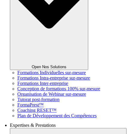
Open Nos Solutions
Formations Individuelles sur-mesure
Formations Intra-entreprise sur-mesure
Formations Inter-entreprise
Conception de formations 100% sur-mesure
Organisation de Webinar sur-mesure
Tutorat post-formation
FormaPrest™
Coaching RESET™
Plan de Développement des Compétences
Expertises & Prestations