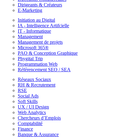
Dirigeants & Créateurs
E-Marketing
Initiation au Digital
IA - Intelligence Artifcielle
IT - Informatique
Management
Management de projets
Microsoft 365®
PAO & Conception Graphique
Phygital Trip
Programmation Web
Référencement SEO / SEA
Réseaux Sociaux
RH & Recrutement
RSE
Social Ads
Soft Skills
UX / UI Design
Web Analytics
Chercheurs d’Emplois
Comptabilité
Finance
Banque & Assurance