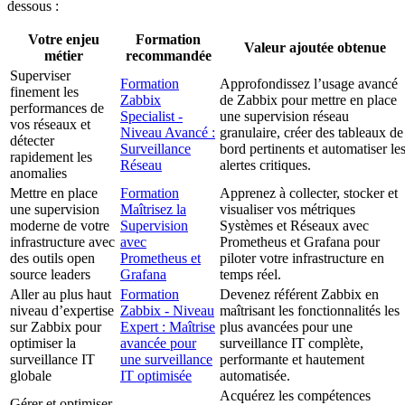
dessous :
Votre enjeu
Formation
Valeur ajoutée obtenue
métier
recommandée
Superviser
Formation
Approfondissez l’usage avancé
finement les
Zabbix
de Zabbix pour mettre en place
performances de
Specialist -
une supervision réseau
vos réseaux et
Niveau Avancé :
granulaire, créer des tableaux de
détecter
Surveillance
bord pertinents et automatiser le
rapidement les
Réseau
alertes critiques.
anomalies
Mettre en place
Formation
Apprenez à collecter, stocker et
une supervision
Maîtrisez la
visualiser vos métriques
moderne de votre
Supervision
Systèmes et Réseaux avec
infrastructure avec
avec
Prometheus et Grafana pour
des outils open
Prometheus et
piloter votre infrastructure en
source leaders
Grafana
temps réel.
Aller au plus haut
Formation
Devenez référent Zabbix en
niveau d’expertise
Zabbix - Niveau
maîtrisant les fonctionnalités les
sur Zabbix pour
Expert : Maîtrise
plus avancées pour une
optimiser la
avancée pour
surveillance IT complète,
surveillance IT
une surveillance
performante et hautement
globale
IT optimisée
automatisée.
Acquérez les compétences
Gérer et optimiser