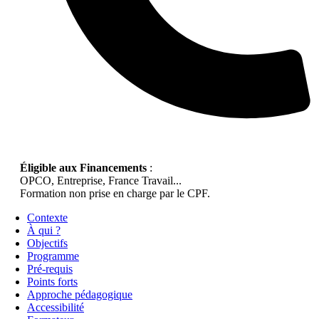
Éligible aux Financements
:
OPCO, Entreprise, France Travail...
Formation non prise en charge par le CPF.
Contexte
À qui ?
Objectifs
Programme
Pré-requis
Points forts
Approche pédagogique
Accessibilité