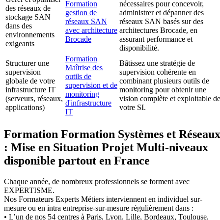
Formation
nécessaires pour concevoir,
des réseaux de
gestion de
administrer et dépanner des
stockage SAN
réseaux SAN
réseaux SAN basés sur des
dans des
avec architecture
architectures Brocade, en
environnements
Brocade
assurant performance et
exigeants
disponibilité.
Formation
Structurer une
Bâtissez une stratégie de
Maîtrise des
supervision
supervision cohérente en
outils de
globale de votre
combinant plusieurs outils de
supervision et de
infrastructure IT
monitoring pour obtenir une
monitoring
(serveurs, réseaux,
vision complète et exploitable d
d'infrastructure
applications)
votre SI.
IT
Formation Formation Systèmes et Réseau
: Mise en Situation Projet Multi-niveaux
disponible partout en France
Chaque année, de nombreux professionnels se forment avec
EXPERTISME.
Nos Formateurs Experts Métiers interviennent en individuel sur-
mesure ou en intra entreprise-sur-mesure régulièrement dans :
• L’un de nos 54 centres à Paris, Lyon, Lille, Bordeaux, Toulouse,