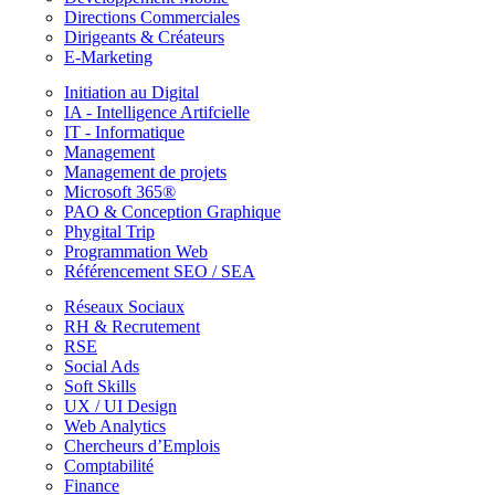
Directions Commerciales
Dirigeants & Créateurs
E-Marketing
Initiation au Digital
IA - Intelligence Artifcielle
IT - Informatique
Management
Management de projets
Microsoft 365®
PAO & Conception Graphique
Phygital Trip
Programmation Web
Référencement SEO / SEA
Réseaux Sociaux
RH & Recrutement
RSE
Social Ads
Soft Skills
UX / UI Design
Web Analytics
Chercheurs d’Emplois
Comptabilité
Finance