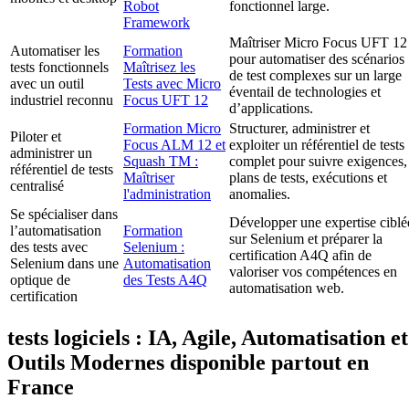
Robot
fonctionnel large.
Framework
Maîtriser Micro Focus UFT 12
Automatiser les
Formation
pour automatiser des scénarios
tests fonctionnels
Maîtrisez les
de test complexes sur un large
avec un outil
Tests avec Micro
éventail de technologies et
industriel reconnu
Focus UFT 12
d’applications.
Formation Micro
Structurer, administrer et
Piloter et
Focus ALM 12 et
exploiter un référentiel de tests
administrer un
Squash TM :
complet pour suivre exigences,
référentiel de tests
Maîtriser
plans de tests, exécutions et
centralisé
l'administration
anomalies.
Se spécialiser dans
Développer une expertise ciblé
l’automatisation
Formation
sur Selenium et préparer la
des tests avec
Selenium :
certification A4Q afin de
Selenium dans une
Automatisation
valoriser vos compétences en
optique de
des Tests A4Q
automatisation web.
certification
tests logiciels : IA, Agile, Automatisation et
Outils Modernes disponible partout en
France