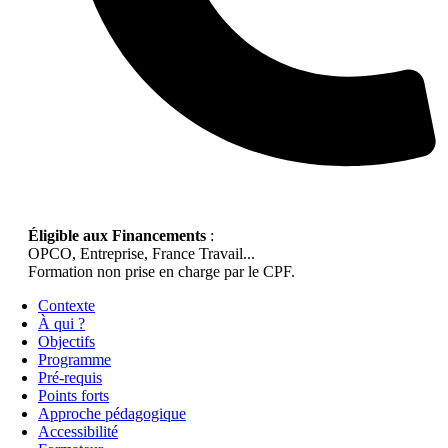
Éligible aux Financements
:
OPCO, Entreprise, France Travail...
Formation non prise en charge par le CPF.
Contexte
À qui ?
Objectifs
Programme
Pré-requis
Points forts
Approche pédagogique
Accessibilité