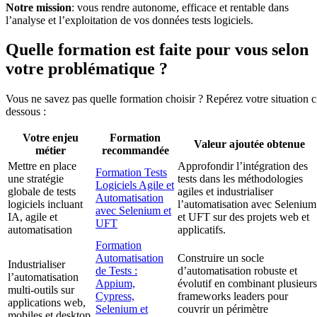
Notre mission
: vous rendre autonome, efficace et rentable dans
l’analyse et l’exploitation de vos données tests logiciels.
Quelle formation est faite pour vous selon
votre problématique ?
Vous ne savez pas quelle formation choisir ? Repérez votre situation c
dessous :
Votre enjeu
Formation
Valeur ajoutée obtenue
métier
recommandée
Mettre en place
Approfondir l’intégration des
Formation Tests
une stratégie
tests dans les méthodologies
Logiciels Agile et
globale de tests
agiles et industrialiser
Automatisation
logiciels incluant
l’automatisation avec Selenium
avec Selenium et
IA, agile et
et UFT sur des projets web et
UFT
automatisation
applicatifs.
Formation
Automatisation
Construire un socle
Industrialiser
de Tests :
d’automatisation robuste et
l’automatisation
Appium,
évolutif en combinant plusieurs
multi-outils sur
Cypress,
frameworks leaders pour
applications web,
Selenium et
couvrir un périmètre
mobiles et desktop