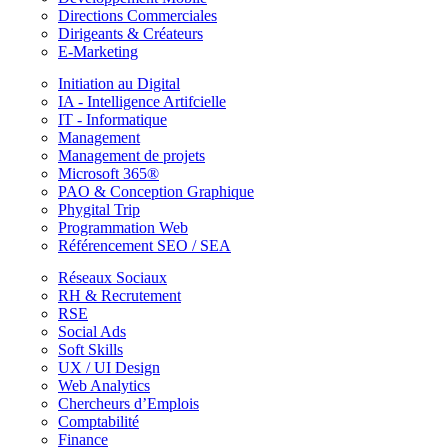
Directions Commerciales
Dirigeants & Créateurs
E-Marketing
Initiation au Digital
IA - Intelligence Artifcielle
IT - Informatique
Management
Management de projets
Microsoft 365®
PAO & Conception Graphique
Phygital Trip
Programmation Web
Référencement SEO / SEA
Réseaux Sociaux
RH & Recrutement
RSE
Social Ads
Soft Skills
UX / UI Design
Web Analytics
Chercheurs d’Emplois
Comptabilité
Finance