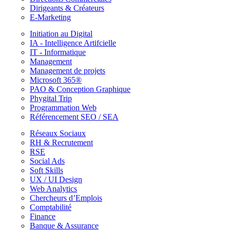
Dirigeants & Créateurs
E-Marketing
Initiation au Digital
IA - Intelligence Artifcielle
IT - Informatique
Management
Management de projets
Microsoft 365®
PAO & Conception Graphique
Phygital Trip
Programmation Web
Référencement SEO / SEA
Réseaux Sociaux
RH & Recrutement
RSE
Social Ads
Soft Skills
UX / UI Design
Web Analytics
Chercheurs d’Emplois
Comptabilité
Finance
Banque & Assurance