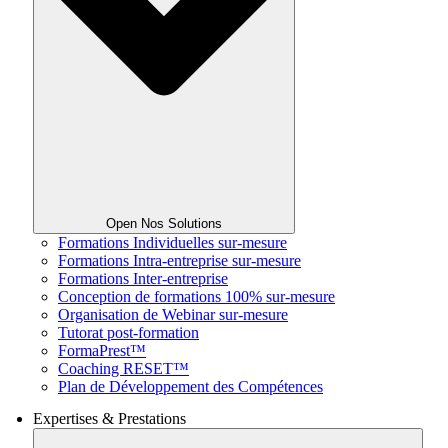
Open Nos Solutions
Formations Individuelles sur-mesure
Formations Intra-entreprise sur-mesure
Formations Inter-entreprise
Conception de formations 100% sur-mesure
Organisation de Webinar sur-mesure
Tutorat post-formation
FormaPrest™
Coaching RESET™
Plan de Développement des Compétences
Expertises & Prestations