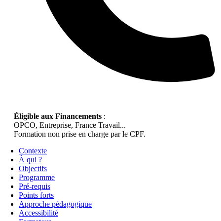
Éligible aux Financements
:
OPCO, Entreprise, France Travail...
Formation non prise en charge par le CPF.
Contexte
À qui ?
Objectifs
Programme
Pré-requis
Points forts
Approche pédagogique
Accessibilité