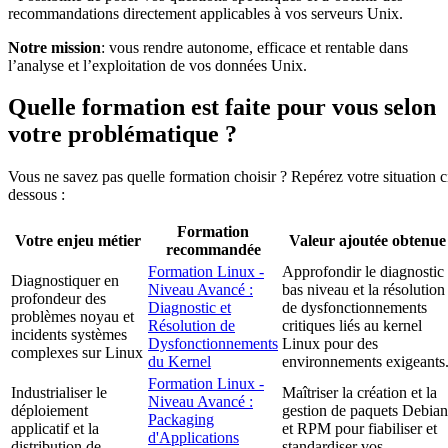
recommandations directement applicables à vos serveurs Unix.
Notre mission
: vous rendre autonome, efficace et rentable dans
l’analyse et l’exploitation de vos données Unix.
Quelle formation est faite pour vous selon
votre problématique ?
Vous ne savez pas quelle formation choisir ? Repérez votre situation c
dessous :
Formation
Votre enjeu métier
Valeur ajoutée obtenue
recommandée
Formation Linux -
Approfondir le diagnostic
Diagnostiquer en
Niveau Avancé :
bas niveau et la résolution
profondeur des
Diagnostic et
de dysfonctionnements
problèmes noyau et
Résolution de
critiques liés au kernel
incidents systèmes
Dysfonctionnements
Linux pour des
complexes sur Linux
du Kernel
environnements exigeants
Formation Linux -
Industrialiser le
Maîtriser la création et la
Niveau Avancé :
déploiement
gestion de paquets Debian
Packaging
applicatif et la
et RPM pour fiabiliser et
d'Applications
distribution de
standardiser vos