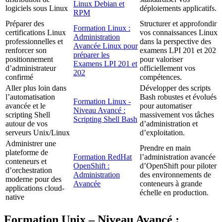
Linux Debian et
logiciels sous Linux
déploiements applicatifs.
RPM
Préparer des
Structurer et approfondir
Formation Linux :
certifications Linux
vos connaissances Linux
Administration
professionnelles et
dans la perspective des
Avancée Linux pour
renforcer son
examens LPI 201 et 202
préparer les
positionnement
pour valoriser
Examens LPI 201 et
d’administrateur
officiellement vos
202
confirmé
compétences.
Aller plus loin dans
Développer des scripts
l’automatisation
Bash robustes et évolués
Formation Linux -
avancée et le
pour automatiser
Niveau Avancé :
scripting Shell
massivement vos tâches
Scripting Shell Bash
autour de vos
d’administration et
serveurs Unix/Linux
d’exploitation.
Administrer une
Prendre en main
plateforme de
Formation RedHat
l’administration avancée
conteneurs et
OpenShift :
d’OpenShift pour piloter
d’orchestration
Administration
des environnements de
moderne pour des
Avancée
conteneurs à grande
applications cloud-
échelle en production.
native
Formation Unix – Niveau Avancé :