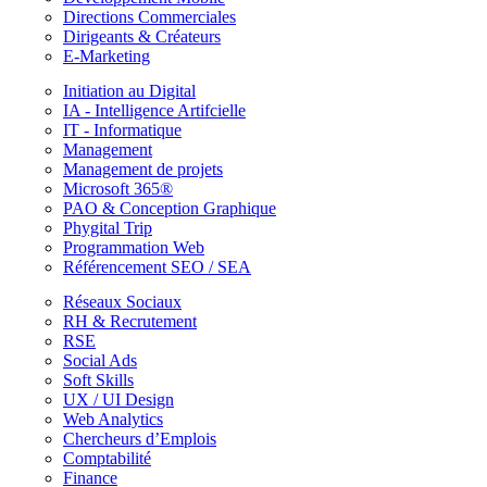
Directions Commerciales
Dirigeants & Créateurs
E-Marketing
Initiation au Digital
IA - Intelligence Artifcielle
IT - Informatique
Management
Management de projets
Microsoft 365®
PAO & Conception Graphique
Phygital Trip
Programmation Web
Référencement SEO / SEA
Réseaux Sociaux
RH & Recrutement
RSE
Social Ads
Soft Skills
UX / UI Design
Web Analytics
Chercheurs d’Emplois
Comptabilité
Finance