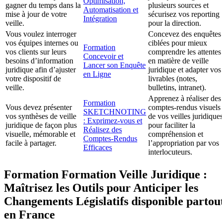
Optimisation,
gagner du temps dans la
plusieurs sources et
Automatisation et
mise à jour de votre
sécurisez vos reporting
Intégration
veille.
pour la direction.
Vous voulez interroger
Concevez des enquêtes
vos équipes internes ou
ciblées pour mieux
Formation
vos clients sur leurs
comprendre les attentes
Concevoir et
besoins d’information
en matière de veille
Lancer son Enquête
juridique afin d’ajuster
juridique et adapter vos
en Ligne
votre dispositif de
livrables (notes,
veille.
bulletins, intranet).
Apprenez à réaliser des
Formation
Vous devez présenter
comptes-rendus visuels
SKETCHNOTING
vos synthèses de veille
de vos veilles juridique
: Exprimez-vous et
juridique de façon plus
pour faciliter la
Réalisez des
visuelle, mémorable et
compréhension et
Comptes-Rendus
facile à partager.
l’appropriation par vos
Efficaces
interlocuteurs.
Formation Formation Veille Juridique :
Maîtrisez les Outils pour Anticiper les
Changements Législatifs disponible partou
en France