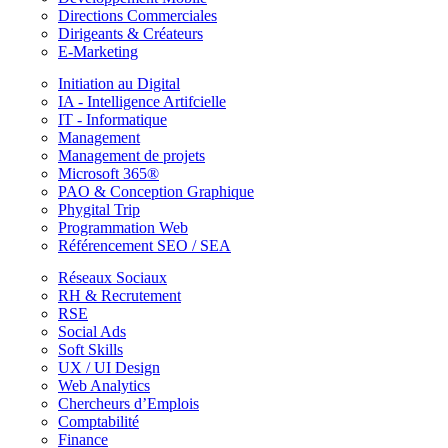
Directions Commerciales
Dirigeants & Créateurs
E-Marketing
Initiation au Digital
IA - Intelligence Artifcielle
IT - Informatique
Management
Management de projets
Microsoft 365®
PAO & Conception Graphique
Phygital Trip
Programmation Web
Référencement SEO / SEA
Réseaux Sociaux
RH & Recrutement
RSE
Social Ads
Soft Skills
UX / UI Design
Web Analytics
Chercheurs d’Emplois
Comptabilité
Finance