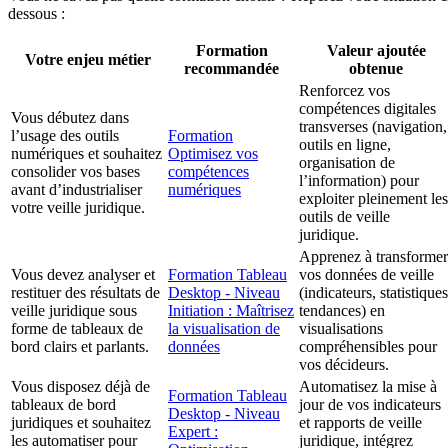
dessous :
Formation
Valeur ajoutée
Votre enjeu métier
recommandée
obtenue
Renforcez vos
compétences digitales
Vous débutez dans
transverses (navigation,
l’usage des outils
Formation
outils en ligne,
numériques et souhaitez
Optimisez vos
organisation de
consolider vos bases
compétences
l’information) pour
avant d’industrialiser
numériques
exploiter pleinement les
votre veille juridique.
outils de veille
juridique.
Apprenez à transformer
Vous devez analyser et
Formation Tableau
vos données de veille
restituer des résultats de
Desktop - Niveau
(indicateurs, statistiques
veille juridique sous
Initiation : Maîtrisez
tendances) en
forme de tableaux de
la visualisation de
visualisations
bord clairs et parlants.
données
compréhensibles pour
vos décideurs.
Vous disposez déjà de
Automatisez la mise à
Formation Tableau
tableaux de bord
jour de vos indicateurs
Desktop - Niveau
juridiques et souhaitez
et rapports de veille
Expert :
les automatiser pour
juridique, intégrez