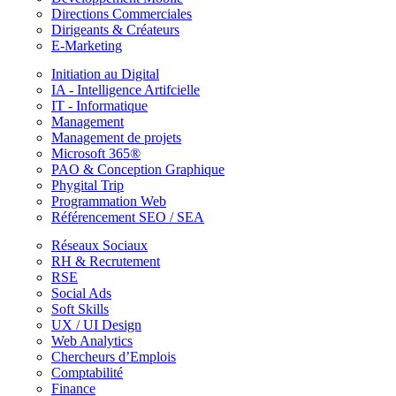
Directions Commerciales
Dirigeants & Créateurs
E-Marketing
Initiation au Digital
IA - Intelligence Artifcielle
IT - Informatique
Management
Management de projets
Microsoft 365®
PAO & Conception Graphique
Phygital Trip
Programmation Web
Référencement SEO / SEA
Réseaux Sociaux
RH & Recrutement
RSE
Social Ads
Soft Skills
UX / UI Design
Web Analytics
Chercheurs d’Emplois
Comptabilité
Finance