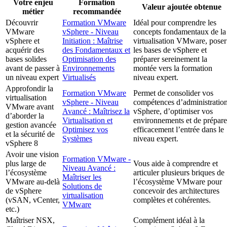
Votre enjeu
Formation
Valeur ajoutée obtenue
métier
recommandée
Découvrir
Formation VMware
Idéal pour comprendre les
VMware
vSphere - Niveau
concepts fondamentaux de la
vSphere et
Initiation : Maîtrise
virtualisation VMware, poser
acquérir des
des Fondamentaux et
les bases de vSphere et
bases solides
Optimisation des
préparer sereinement la
avant de passer à
Environnements
montée vers la formation
un niveau expert
Virtualisés
niveau expert.
Approfondir la
Formation VMware
Permet de consolider vos
virtualisation
vSphere - Niveau
compétences d’administratio
VMware avant
Avancé : Maîtrisez la
vSphere, d’optimiser vos
d’aborder la
Virtualisation et
environnements et de prépare
gestion avancée
Optimisez vos
efficacement l’entrée dans le
et la sécurité de
Systèmes
niveau expert.
vSphere 8
Avoir une vision
Formation VMware -
plus large de
Vous aide à comprendre et
Niveau Avancé :
l’écosystème
articuler plusieurs briques de
Maîtriser les
VMware au-delà
l’écosystème VMware pour
Solutions de
de vSphere
concevoir des architectures
virtualisation
(vSAN, vCenter,
complètes et cohérentes.
VMware
etc.)
Maîtriser NSX,
Complément idéal à la