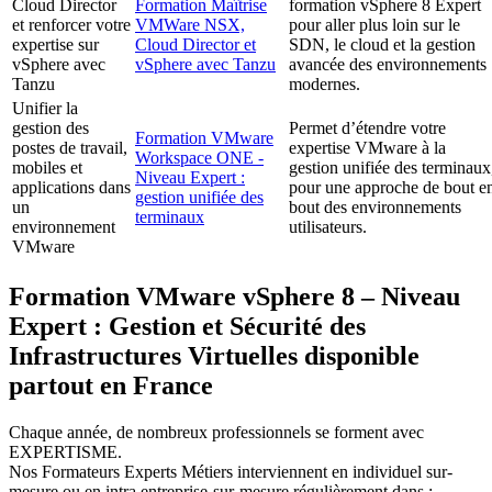
Cloud Director
Formation Maîtrise
formation vSphere 8 Expert
et renforcer votre
VMWare NSX,
pour aller plus loin sur le
expertise sur
Cloud Director et
SDN, le cloud et la gestion
vSphere avec
vSphere avec Tanzu
avancée des environnements
Tanzu
modernes.
Unifier la
gestion des
Permet d’étendre votre
Formation VMware
postes de travail,
expertise VMware à la
Workspace ONE -
mobiles et
gestion unifiée des terminaux
Niveau Expert :
applications dans
pour une approche de bout e
gestion unifiée des
un
bout des environnements
terminaux
environnement
utilisateurs.
VMware
Formation VMware vSphere 8 – Niveau
Expert : Gestion et Sécurité des
Infrastructures Virtuelles disponible
partout en France
Chaque année, de nombreux professionnels se forment avec
EXPERTISME.
Nos Formateurs Experts Métiers interviennent en individuel sur-
mesure ou en intra entreprise-sur-mesure régulièrement dans :