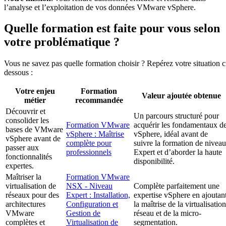
l’analyse et l’exploitation de vos données VMware vSphere.
Quelle formation est faite pour vous selon
votre problématique ?
Vous ne savez pas quelle formation choisir ? Repérez votre situation c
dessous :
Votre enjeu
Formation
Valeur ajoutée obtenue
métier
recommandée
Découvrir et
Un parcours structuré pour
consolider les
Formation VMware
acquérir les fondamentaux d
bases de VMware
vSphere : Maîtrise
vSphere, idéal avant de
vSphere avant de
complète pour
suivre la formation de niveau
passer aux
professionnels
Expert et d’aborder la haute
fonctionnalités
disponibilité.
expertes.
Maîtriser la
Formation VMware
virtualisation de
NSX - Niveau
Complète parfaitement une
réseaux pour des
Expert : Installation,
expertise vSphere en ajoutan
architectures
Configuration et
la maîtrise de la virtualisation
VMware
Gestion de
réseau et de la micro-
complètes et
Virtualisation de
segmentation.