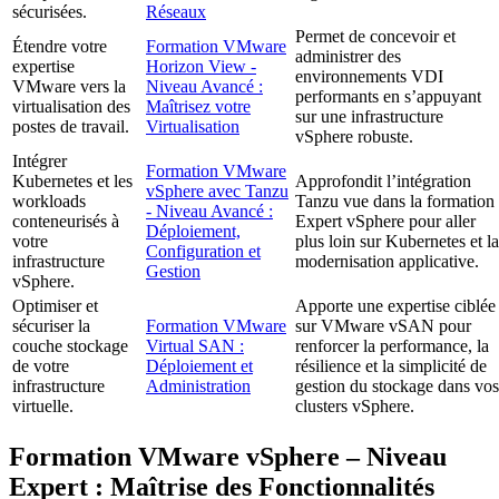
sécurisées.
Réseaux
Permet de concevoir et
Étendre votre
Formation VMware
administrer des
expertise
Horizon View -
environnements VDI
VMware vers la
Niveau Avancé :
performants en s’appuyant
virtualisation des
Maîtrisez votre
sur une infrastructure
postes de travail.
Virtualisation
vSphere robuste.
Intégrer
Formation VMware
Kubernetes et les
Approfondit l’intégration
vSphere avec Tanzu
workloads
Tanzu vue dans la formation
- Niveau Avancé :
conteneurisés à
Expert vSphere pour aller
Déploiement,
votre
plus loin sur Kubernetes et la
Configuration et
infrastructure
modernisation applicative.
Gestion
vSphere.
Optimiser et
Apporte une expertise ciblée
sécuriser la
Formation VMware
sur VMware vSAN pour
couche stockage
Virtual SAN :
renforcer la performance, la
de votre
Déploiement et
résilience et la simplicité de
infrastructure
Administration
gestion du stockage dans vos
virtuelle.
clusters vSphere.
Formation VMware vSphere – Niveau
Expert : Maîtrise des Fonctionnalités