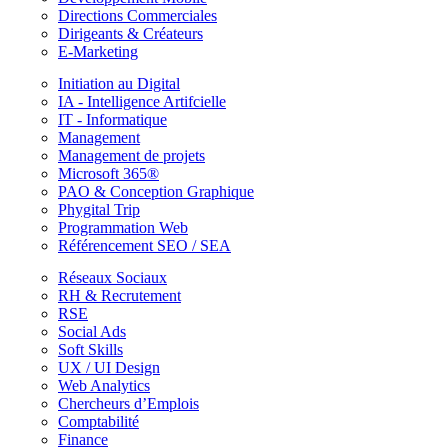
Directions Commerciales
Dirigeants & Créateurs
E-Marketing
Initiation au Digital
IA - Intelligence Artifcielle
IT - Informatique
Management
Management de projets
Microsoft 365®
PAO & Conception Graphique
Phygital Trip
Programmation Web
Référencement SEO / SEA
Réseaux Sociaux
RH & Recrutement
RSE
Social Ads
Soft Skills
UX / UI Design
Web Analytics
Chercheurs d’Emplois
Comptabilité
Finance