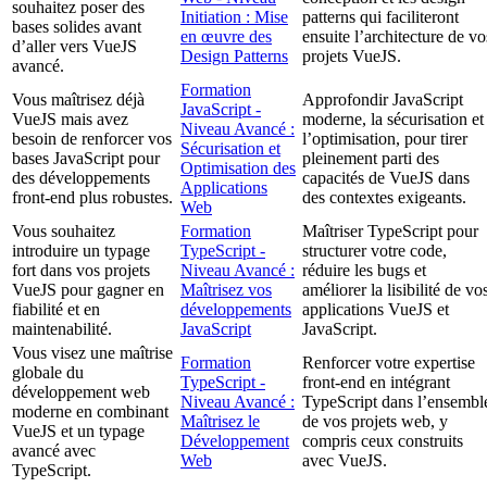
souhaitez poser des
Initiation : Mise
patterns qui faciliteront
bases solides avant
en œuvre des
ensuite l’architecture de vo
d’aller vers VueJS
Design Patterns
projets VueJS.
avancé.
Formation
Vous maîtrisez déjà
Approfondir JavaScript
JavaScript -
VueJS mais avez
moderne, la sécurisation et
Niveau Avancé :
besoin de renforcer vos
l’optimisation, pour tirer
Sécurisation et
bases JavaScript pour
pleinement parti des
Optimisation des
des développements
capacités de VueJS dans
Applications
front-end plus robustes.
des contextes exigeants.
Web
Vous souhaitez
Formation
Maîtriser TypeScript pour
introduire un typage
TypeScript -
structurer votre code,
fort dans vos projets
Niveau Avancé :
réduire les bugs et
VueJS pour gagner en
Maîtrisez vos
améliorer la lisibilité de vo
fiabilité et en
développements
applications VueJS et
maintenabilité.
JavaScript
JavaScript.
Vous visez une maîtrise
Formation
Renforcer votre expertise
globale du
TypeScript -
front-end en intégrant
développement web
Niveau Avancé :
TypeScript dans l’ensembl
moderne en combinant
Maîtrisez le
de vos projets web, y
VueJS et un typage
Développement
compris ceux construits
avancé avec
Web
avec VueJS.
TypeScript.