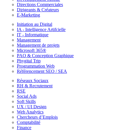
Directions Commerciales
Dirigeants & Créateurs
E-Marketing
Initiation au Digital
IA - Intelligence Artifcielle
IT - Informatique
Management
Management de projets
Microsoft 365®
PAO & Conception Graphique
Phygital Trip
Programmation Web
Référencement SEO / SEA
Réseaux Sociaux
RH & Recrutement
RSE
Social Ads
Soft Skills
UX / UI Design
Web Analytics
Chercheurs d’Emplois
Comptabilité
Finance