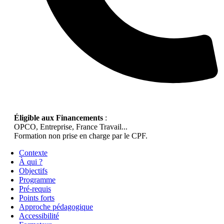
Éligible aux Financements
:
OPCO, Entreprise, France Travail...
Formation non prise en charge par le CPF.
Contexte
À qui ?
Objectifs
Programme
Pré-requis
Points forts
Approche pédagogique
Accessibilité