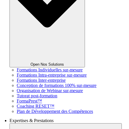
Open Nos Solutions
Formations Individuelles sur-mesure
Formations Intra-entreprise sur-mesure
Formations Inter-entreprise
Conception de formations 100% sur-mesure
Organisation de Webinar sur-mesure
Tutorat post-formation
FormaPrest™
Coaching RESET™
Plan de Développement des Compétences
Expertises & Prestations