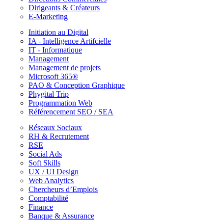
Dirigeants & Créateurs
E-Marketing
Initiation au Digital
IA - Intelligence Artifcielle
IT - Informatique
Management
Management de projets
Microsoft 365®
PAO & Conception Graphique
Phygital Trip
Programmation Web
Référencement SEO / SEA
Réseaux Sociaux
RH & Recrutement
RSE
Social Ads
Soft Skills
UX / UI Design
Web Analytics
Chercheurs d’Emplois
Comptabilité
Finance
Banque & Assurance