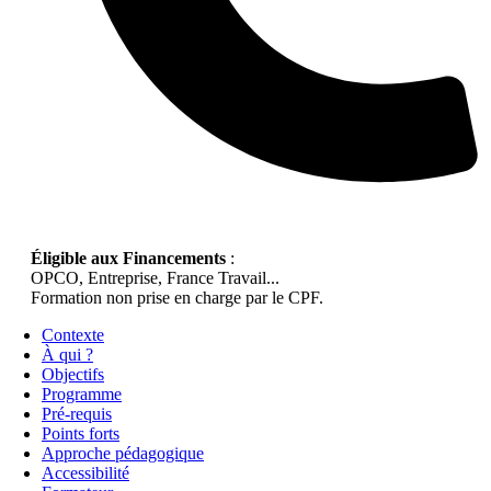
Éligible aux Financements
:
OPCO, Entreprise, France Travail...
Formation non prise en charge par le CPF.
Contexte
À qui ?
Objectifs
Programme
Pré-requis
Points forts
Approche pédagogique
Accessibilité