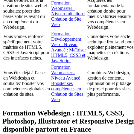
Vous débutez dans la
Acquérez les
Formation
création de sites web et
fondamentaux de la
Webmaster -
souhaitez poser des
création de site pour
Niveau Initiation :
bases solides avant ou
mieux valoriser ensuite
Création de Site
en complément du
vos compétences en
Web
Webdesign.
Webdesign.
Formation
Vous voulez renforcer
Consolidez votre socle
Développement
spécifiquement votre
technique front-end pour
Web - Niveau
maîtrise de HTML5,
exploiter pleinement vos
Avancé : Maîtriser
CSS3 et JavaScript pour
maquettes et créations
HTML5, CSS3 et
des interfaces riches.
Webdesign.
JavaScript
Formation
Vous êtes déjà à l’aise
Webmaster -
Combinez Webdesign,
en Webdesign et
Niveau Avancé :
gestion de contenu,
souhaitez booster vos
Booster ses
optimisation et pilotage
compétences globales en
compétences en
de projet pour des sites
création de sites.
Création de Sites
plus performants.
Web
Formation Webdesign : HTML5, CSS3,
Photoshop, Illustrator et Responsive Desig
disponible partout en France