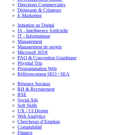
Directions Commerciales
Dirigeants & Créateurs
E-Marketing
Initiation au Digital
IA - Intelligence Artifcielle
IT - Informatique
Management
Management de projets
Microsoft 365®
PAO & Conception Graphique
Phygital Trip
Programmation Web
Référencement SEO / SEA
Réseaux Sociaux
RH & Recrutement
RSE
Social Ads
Soft Skills
UX / UI Design
Web Analytics
Chercheurs d’Emplois
Comptabilité
Finance