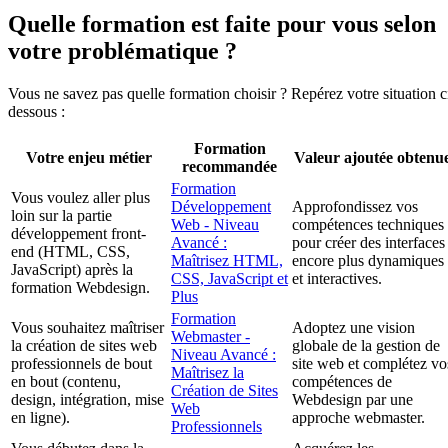
Quelle formation est faite pour vous selon
votre problématique ?
Vous ne savez pas quelle formation choisir ? Repérez votre situation c
dessous :
Formation
Votre enjeu métier
Valeur ajoutée obtenu
recommandée
Formation
Vous voulez aller plus
Développement
Approfondissez vos
loin sur la partie
Web - Niveau
compétences techniques
développement front-
Avancé :
pour créer des interfaces
end (HTML, CSS,
Maîtrisez HTML,
encore plus dynamiques
JavaScript) après la
CSS, JavaScript et
et interactives.
formation Webdesign.
Plus
Formation
Vous souhaitez maîtriser
Adoptez une vision
Webmaster -
la création de sites web
globale de la gestion de
Niveau Avancé :
professionnels de bout
site web et complétez vo
Maîtrisez la
en bout (contenu,
compétences de
Création de Sites
design, intégration, mise
Webdesign par une
Web
en ligne).
approche webmaster.
Professionnels