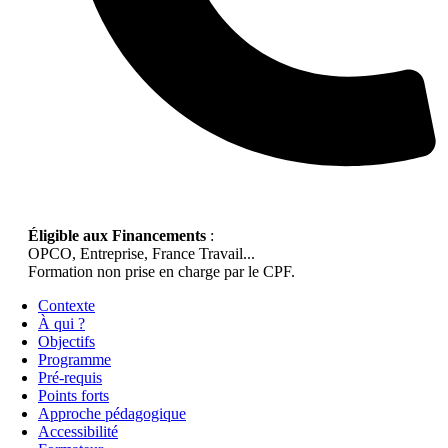
Éligible aux Financements
:
OPCO, Entreprise, France Travail...
Formation non prise en charge par le CPF.
Contexte
À qui ?
Objectifs
Programme
Pré-requis
Points forts
Approche pédagogique
Accessibilité