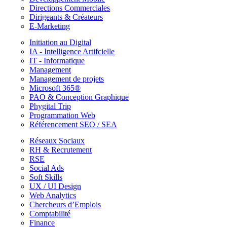
Directions Commerciales
Dirigeants & Créateurs
E-Marketing
Initiation au Digital
IA - Intelligence Artifcielle
IT - Informatique
Management
Management de projets
Microsoft 365®
PAO & Conception Graphique
Phygital Trip
Programmation Web
Référencement SEO / SEA
Réseaux Sociaux
RH & Recrutement
RSE
Social Ads
Soft Skills
UX / UI Design
Web Analytics
Chercheurs d’Emplois
Comptabilité
Finance