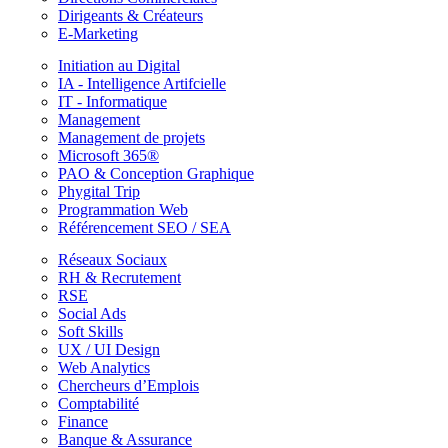
Dirigeants & Créateurs
E-Marketing
Initiation au Digital
IA - Intelligence Artifcielle
IT - Informatique
Management
Management de projets
Microsoft 365®
PAO & Conception Graphique
Phygital Trip
Programmation Web
Référencement SEO / SEA
Réseaux Sociaux
RH & Recrutement
RSE
Social Ads
Soft Skills
UX / UI Design
Web Analytics
Chercheurs d’Emplois
Comptabilité
Finance
Banque & Assurance