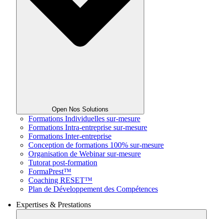
Open Nos Solutions
Formations Individuelles sur-mesure
Formations Intra-entreprise sur-mesure
Formations Inter-entreprise
Conception de formations 100% sur-mesure
Organisation de Webinar sur-mesure
Tutorat post-formation
FormaPrest™
Coaching RESET™
Plan de Développement des Compétences
Expertises & Prestations