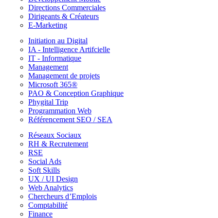
Directions Commerciales
Dirigeants & Créateurs
E-Marketing
Initiation au Digital
IA - Intelligence Artifcielle
IT - Informatique
Management
Management de projets
Microsoft 365®
PAO & Conception Graphique
Phygital Trip
Programmation Web
Référencement SEO / SEA
Réseaux Sociaux
RH & Recrutement
RSE
Social Ads
Soft Skills
UX / UI Design
Web Analytics
Chercheurs d’Emplois
Comptabilité
Finance