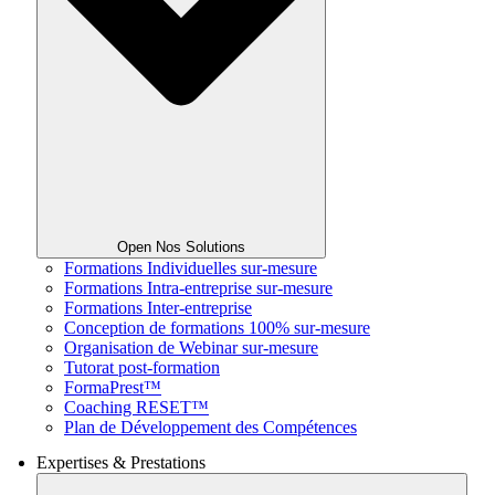
Open Nos Solutions
Formations Individuelles sur-mesure
Formations Intra-entreprise sur-mesure
Formations Inter-entreprise
Conception de formations 100% sur-mesure
Organisation de Webinar sur-mesure
Tutorat post-formation
FormaPrest™
Coaching RESET™
Plan de Développement des Compétences
Expertises & Prestations