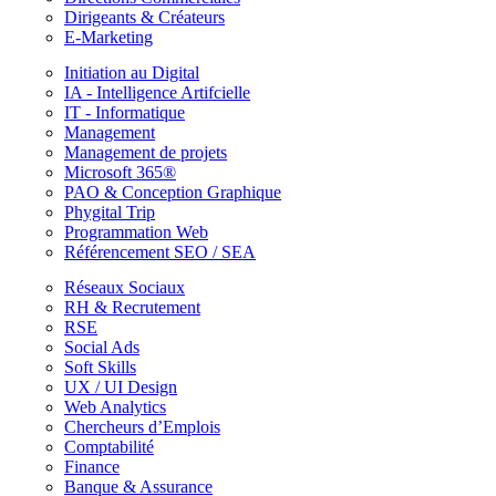
Dirigeants & Créateurs
E-Marketing
Initiation au Digital
IA - Intelligence Artifcielle
IT - Informatique
Management
Management de projets
Microsoft 365®
PAO & Conception Graphique
Phygital Trip
Programmation Web
Référencement SEO / SEA
Réseaux Sociaux
RH & Recrutement
RSE
Social Ads
Soft Skills
UX / UI Design
Web Analytics
Chercheurs d’Emplois
Comptabilité
Finance
Banque & Assurance