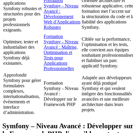
Formation
Orientée architecture et
applications
Symfony - Niveau
robustesse applicative, cett
Symfony robustes et
Avancé :
formation met l’accent sur
structurées pour des
Développement
la structuration du code et l
projets
Web d'Applications
fiabilité des applications
professionnels
Robustes
Symfony.
exigeants.
Formation
Ciblée sur la performance,
Optimiser, tester et
Symfony - Niveau
l’optimisation et les tests,
industrialiser des
Avancé : Maîtrise,
elle convient aux équipes
applications
Optimisation et
souhaitant professionnalise
Symfony déjà
Tests pour
et fiabiliser un parc
existantes.
Applications
applicatif Symfony.
Professionnelles
Approfondir
Adaptée aux développeurs
Symfony pour gérer
Formation
ayant déjà pratiqué
formulaires
Symfony - Niveau
Symfony et qui veulent
complexes,
Avancé :
intégrer des fonctionnalités
internationalisation,
Développer sur le
avancées et une meilleure
événements et
Framework PHP
architecture dans leurs
interface
projets.
d’administration.
Symfony – Niveau Avancé : Développer su