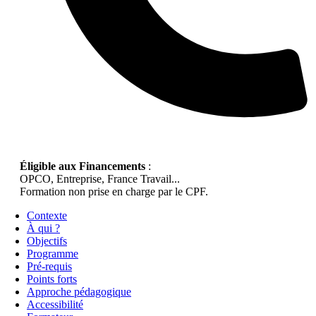
Éligible aux Financements
:
OPCO, Entreprise, France Travail...
Formation non prise en charge par le CPF.
Contexte
À qui ?
Objectifs
Programme
Pré-requis
Points forts
Approche pédagogique
Accessibilité