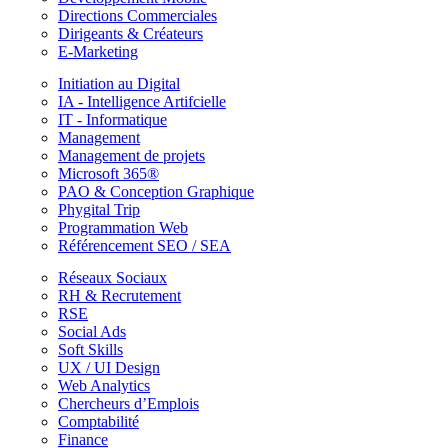
Directions Commerciales
Dirigeants & Créateurs
E-Marketing
Initiation au Digital
IA - Intelligence Artifcielle
IT - Informatique
Management
Management de projets
Microsoft 365®
PAO & Conception Graphique
Phygital Trip
Programmation Web
Référencement SEO / SEA
Réseaux Sociaux
RH & Recrutement
RSE
Social Ads
Soft Skills
UX / UI Design
Web Analytics
Chercheurs d’Emplois
Comptabilité
Finance