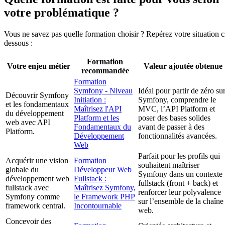
votre problématique ?
Vous ne savez pas quelle formation choisir ? Repérez votre situation c
dessous :
Formation
Votre enjeu métier
Valeur ajoutée obtenue
recommandée
Formation
Symfony - Niveau
Idéal pour partir de zéro su
Découvrir Symfony
Initiation :
Symfony, comprendre le
et les fondamentaux
Maîtrisez l'API
MVC, l’API Platform et
du développement
Platform et les
poser des bases solides
web avec API
Fondamentaux du
avant de passer à des
Platform.
Développement
fonctionnalités avancées.
Web
Parfait pour les profils qui
Acquérir une vision
Formation
souhaitent maîtriser
globale du
Développeur Web
Symfony dans un contexte
développement web
Fullstack :
fullstack (front + back) et
fullstack avec
Maîtrisez Symfony,
renforcer leur polyvalence
Symfony comme
le Framework PHP
sur l’ensemble de la chaîne
framework central.
Incontournable
web.
Concevoir des