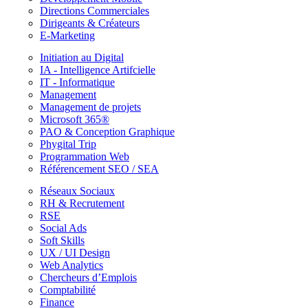
Directions Commerciales
Dirigeants & Créateurs
E-Marketing
Initiation au Digital
IA - Intelligence Artifcielle
IT - Informatique
Management
Management de projets
Microsoft 365®
PAO & Conception Graphique
Phygital Trip
Programmation Web
Référencement SEO / SEA
Réseaux Sociaux
RH & Recrutement
RSE
Social Ads
Soft Skills
UX / UI Design
Web Analytics
Chercheurs d’Emplois
Comptabilité
Finance