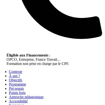
Éligible aux Financements
:
OPCO, Entreprise, France Travail...
Formation non prise en charge par le CPF.
Contexte
À qui ?
Objectifs
Programme
Pré-requis
Points forts
Approche pédagogique
Accessibilité