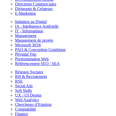
Directions Commerciales
Dirigeants & Créateurs
E-Marketing
Initiation au Digital
IA - Intelligence Artifcielle
IT - Informatique
Management
Management de projets
Microsoft 365®
PAO & Conception Graphique
Phygital Trip
Programmation Web
Référencement SEO / SEA
Réseaux Sociaux
RH & Recrutement
RSE
Social Ads
Soft Skills
UX / UI Design
Web Analytics
Chercheurs d’Emplois
Comptabilité
Finance