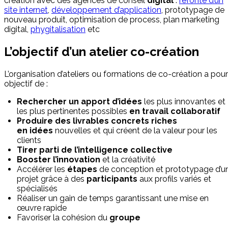
création avec des agences de conseil
digital
:
refonte d’un
site internet
,
développement d’application
, prototypage de
nouveau produit, optimisation de process, plan marketing
digital,
phygitalisation
etc
L’objectif d’un atelier co-création
L’organisation d’ateliers ou formations de co-création a pour
objectif de :
Rechercher un apport d’idées
les plus innovantes et
les plus pertinentes possibles
en
travail collaboratif
Produire des livrables concrets riches
en
idées
nouvelles et qui créent de la valeur pour les
clients
Tirer parti de l’
intelligence
collective
Booster l’innovation
et la créativité
Accélérer les
étapes
de conception et prototypage d’u
projet grâce à des
participants
aux profils variés et
spécialisés
Réaliser un gain de temps garantissant une mise en
œuvre rapide
Favoriser la cohésion du
groupe