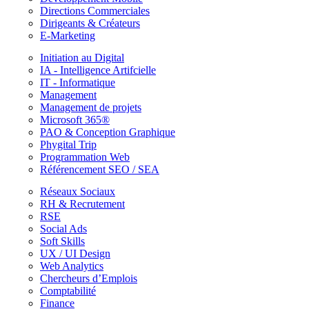
Directions Commerciales
Dirigeants & Créateurs
E-Marketing
Initiation au Digital
IA - Intelligence Artifcielle
IT - Informatique
Management
Management de projets
Microsoft 365®
PAO & Conception Graphique
Phygital Trip
Programmation Web
Référencement SEO / SEA
Réseaux Sociaux
RH & Recrutement
RSE
Social Ads
Soft Skills
UX / UI Design
Web Analytics
Chercheurs d’Emplois
Comptabilité
Finance