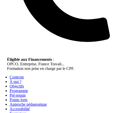
Éligible aux Financements
:
OPCO, Entreprise, France Travail...
Formation non prise en charge par le CPF.
Contexte
À qui ?
Objectifs
Programme
Pré-requis
Points forts
Approche pédagogique
Accessibilité