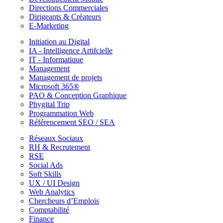
Directions Commerciales
Dirigeants & Créateurs
E-Marketing
Initiation au Digital
IA - Intelligence Artifcielle
IT - Informatique
Management
Management de projets
Microsoft 365®
PAO & Conception Graphique
Phygital Trip
Programmation Web
Référencement SEO / SEA
Réseaux Sociaux
RH & Recrutement
RSE
Social Ads
Soft Skills
UX / UI Design
Web Analytics
Chercheurs d’Emplois
Comptabilité
Finance