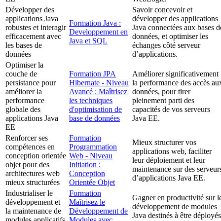
Développer des
Savoir concevoir et
applications Java
développer des applications
Formation Java :
robustes et interagir
Java connectées aux bases d
Developpement en
efficacement avec
données, et optimiser les
Java et SQL
les bases de
échanges côté serveur
données
d’applications.
Optimiser la
couche de
Formation JPA
Améliorer significativement
persistance pour
Hibernate - Niveau
la performance des accès au
améliorer la
Avancé : Maîtrisez
données, pour tirer
performance
les techniques
pleinement parti des
globale des
d'optimisation de
capacités de vos serveurs
applications Java
base de données
Java EE.
EE
Renforcer ses
Formation
Mieux structurer vos
compétences en
Programmation
applications web, faciliter
conception orientée
Web - Niveau
leur déploiement et leur
objet pour des
Initiation :
maintenance sur des serveur
architectures web
Conception
d’applications Java EE.
mieux structurées
Orientée Objet
Industrialiser le
Formation
Gagner en productivité sur l
développement et
Maîtrisez le
développement de modules
la maintenance de
Développement de
Java destinés à être déployés
modules applicatifs
Modules avec