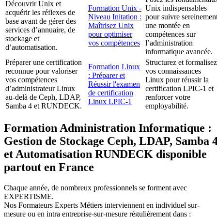
Découvrir Unix et
Formation Unix -
Unix indispensables
acquérir les réflexes de
Niveau Initation :
pour suivre sereinemen
base avant de gérer des
Maîtrisez Unix
une montée en
services d’annuaire, de
pour optimiser
compétences sur
stockage et
vos compétences
l’administration
d’automatisation.
informatique avancée.
Préparer une certification
Structurez et formalisez
Formation Linux
reconnue pour valoriser
vos connaissances
: Préparer et
vos compétences
Linux pour réussir la
Réussir l'examen
d’administrateur Linux
certification LPIC-1 et
de certification
au-delà de Ceph, LDAP,
renforcer votre
Linux LPIC-1
Samba 4 et RUNDECK.
employabilité.
Formation Administration Informatique :
Gestion de Stockage Ceph, LDAP, Samba 
et Automatisation RUNDECK disponible
partout en France
Chaque année, de nombreux professionnels se forment avec
EXPERTISME.
Nos Formateurs Experts Métiers interviennent en individuel sur-
mesure ou en intra entreprise-sur-mesure régulièrement dans :