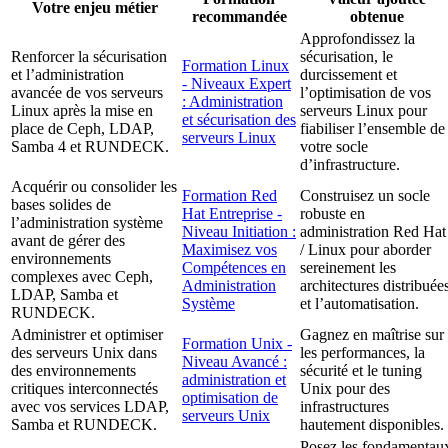
Votre enjeu métier
recommandée
obtenue
Approfondissez la
Renforcer la sécurisation
sécurisation, le
Formation Linux
et l’administration
durcissement et
- Niveaux Expert
avancée de vos serveurs
l’optimisation de vos
: Administration
Linux après la mise en
serveurs Linux pour
et sécurisation des
place de Ceph, LDAP,
fiabiliser l’ensemble de
serveurs Linux
Samba 4 et RUNDECK.
votre socle
d’infrastructure.
Acquérir ou consolider les
Formation Red
Construisez un socle
bases solides de
Hat Entreprise -
robuste en
l’administration système
Niveau Initiation :
administration Red Hat
avant de gérer des
Maximisez vos
/ Linux pour aborder
environnements
Compétences en
sereinement les
complexes avec Ceph,
Administration
architectures distribuée
LDAP, Samba et
Système
et l’automatisation.
RUNDECK.
Administrer et optimiser
Gagnez en maîtrise sur
Formation Unix -
des serveurs Unix dans
les performances, la
Niveau Avancé :
des environnements
sécurité et le tuning
administration et
critiques interconnectés
Unix pour des
optimisation de
avec vos services LDAP,
infrastructures
serveurs Unix
Samba et RUNDECK.
hautement disponibles.
Posez les fondamentau