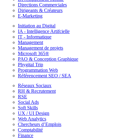
Directions Commerciales
Dirigeants & Créateurs
E-Marketing
Initiation au Digital
IA - Intelligence Artifcielle
IT - Informatique
Management
Management de projets
Microsoft 365®
PAO & Conception Graphique
Phygital Trip
Programmation Web
Référencement SEO / SEA
Réseaux Sociaux
RH & Recrutement
RSE
Social Ads
Soft Skills
UX / UI Design
Web Analytics
Chercheurs d’Emplois
Comptabilité
Finance