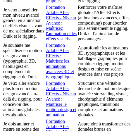
Duik.
graphics
et le rigging.
Formation
Renforcer votre maîtrise
Je veux consolider
Adobe After
globale d’After Effects
mon niveau avancé
Effects - Niveau
(animations avancées, effets,
général en animation
Avancé :
compositing) pour aborder
et effets visuels avant
Maîtrisez
plus sereinement le rigging,
de me spécialiser dans
l'animation et les
Duik et l’animation de
Duik et le rigging.
effets visuels
personnages.
Je souhaite me
Formation
Approfondir les animations
spécialiser en motion
Adobe After
3D, typographiques et les
design avancé
Effects :
habillages graphiques pour
(typographie, 3D,
Maîtrisez les
combiner rigging, motion
habillages) en
animations
design et mise en scène
complément du
avancées 3D et
avancée dans vos projets.
rigging et de Duik.
typographique
Je veux aller encore
Formation
Structurer une véritable
plus loin en motion
Adobe After
démarche de motion designe
design avancé, au-
Effects - Niveau
avancé : storytelling visuel,
delà du rigging, pour
Avancé :
chorégraphie d’éléments
concevoir des
Maitriser le
graphiques, transitions
animations globales
motion design et
complexes et animations
très abouties.
animation
globales.
Formation
Je dois animer et
Apprendre à transformer des
Adobe After
mettre en scène des
données brutes en