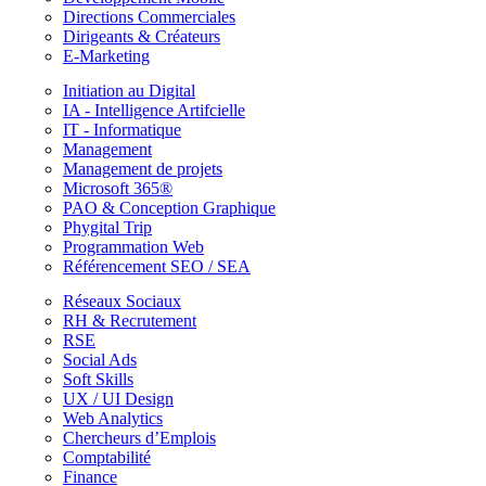
Directions Commerciales
Dirigeants & Créateurs
E-Marketing
Initiation au Digital
IA - Intelligence Artifcielle
IT - Informatique
Management
Management de projets
Microsoft 365®
PAO & Conception Graphique
Phygital Trip
Programmation Web
Référencement SEO / SEA
Réseaux Sociaux
RH & Recrutement
RSE
Social Ads
Soft Skills
UX / UI Design
Web Analytics
Chercheurs d’Emplois
Comptabilité
Finance