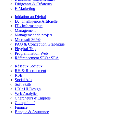
Dirigeants & Créateurs
E-Marketing
Initiation au Digital
IA - Intelligence Artifcielle
IT - Informatique
Management
Management de projets
Microsoft 365®
PAO & Conception Graphique
Phygital Trip
Programmation Web
Référencement SEO / SEA
Réseaux Sociaux
RH & Recrutement
RSE
Social Ads
Soft Skills
UX / UI Design
Web Analytics
Chercheurs d’Emplois
Comptabilité
Finance
Banque & Assurance