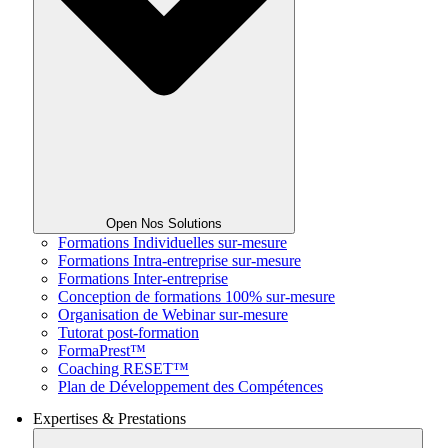
Open Nos Solutions
Formations Individuelles sur-mesure
Formations Intra-entreprise sur-mesure
Formations Inter-entreprise
Conception de formations 100% sur-mesure
Organisation de Webinar sur-mesure
Tutorat post-formation
FormaPrest™
Coaching RESET™
Plan de Développement des Compétences
Expertises & Prestations