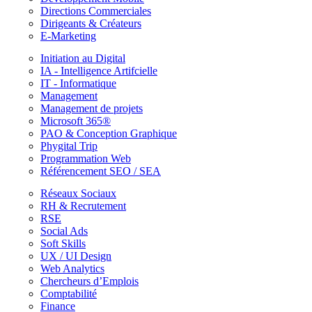
Directions Commerciales
Dirigeants & Créateurs
E-Marketing
Initiation au Digital
IA - Intelligence Artifcielle
IT - Informatique
Management
Management de projets
Microsoft 365®
PAO & Conception Graphique
Phygital Trip
Programmation Web
Référencement SEO / SEA
Réseaux Sociaux
RH & Recrutement
RSE
Social Ads
Soft Skills
UX / UI Design
Web Analytics
Chercheurs d’Emplois
Comptabilité
Finance