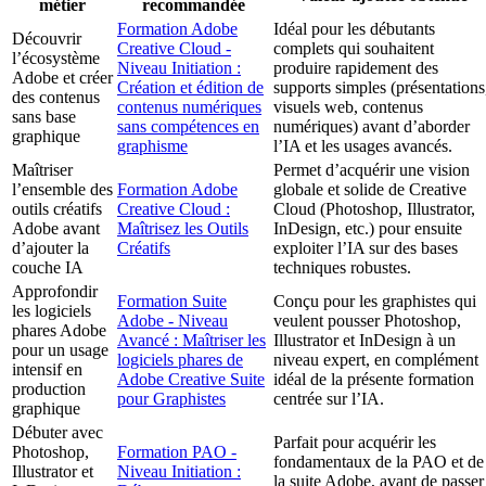
métier
recommandée
Formation Adobe
Idéal pour les débutants
Découvrir
Creative Cloud -
complets qui souhaitent
l’écosystème
Niveau Initiation :
produire rapidement des
Adobe et créer
Création et édition de
supports simples (présentations
des contenus
contenus numériques
visuels web, contenus
sans base
sans compétences en
numériques) avant d’aborder
graphique
graphisme
l’IA et les usages avancés.
Maîtriser
Permet d’acquérir une vision
l’ensemble des
Formation Adobe
globale et solide de Creative
outils créatifs
Creative Cloud :
Cloud (Photoshop, Illustrator,
Adobe avant
Maîtrisez les Outils
InDesign, etc.) pour ensuite
d’ajouter la
Créatifs
exploiter l’IA sur des bases
couche IA
techniques robustes.
Approfondir
Formation Suite
Conçu pour les graphistes qui
les logiciels
Adobe - Niveau
veulent pousser Photoshop,
phares Adobe
Avancé : Maîtriser les
Illustrator et InDesign à un
pour un usage
logiciels phares de
niveau expert, en complément
intensif en
Adobe Creative Suite
idéal de la présente formation
production
pour Graphistes
centrée sur l’IA.
graphique
Débuter avec
Parfait pour acquérir les
Photoshop,
Formation PAO -
fondamentaux de la PAO et de
Illustrator et
Niveau Initiation :
la suite Adobe, avant de passer