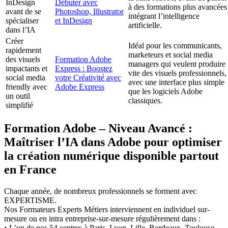
InDesign
Débuter avec
à des formations plus avancées
avant de se
Photoshop, Illustrator
intégrant l’intelligence
spécialiser
et InDesign
artificielle.
dans l’IA
Créer
Idéal pour les communicants,
rapidement
marketeurs et social media
des visuels
Formation Adobe
managers qui veulent produire
impactants et
Express : Boostez
vite des visuels professionnels,
social media
votre Créativité avec
avec une interface plus simple
friendly avec
Adobe Express
que les logiciels Adobe
un outil
classiques.
simplifié
Formation Adobe – Niveau Avancé :
Maîtriser l’IA dans Adobe pour optimiser
la création numérique disponible partout
en France
Chaque année, de nombreux professionnels se forment avec
EXPERTISME.
Nos Formateurs Experts Métiers interviennent en individuel sur-
mesure ou en intra entreprise-sur-mesure régulièrement dans :
• L’un de nos 54 centres à Paris, Lyon, Lille, Bordeaux, Toulouse,