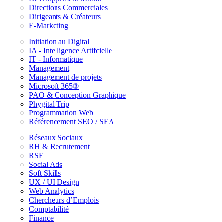
Directions Commerciales
Dirigeants & Créateurs
E-Marketing
Initiation au Digital
IA - Intelligence Artifcielle
IT - Informatique
Management
Management de projets
Microsoft 365®
PAO & Conception Graphique
Phygital Trip
Programmation Web
Référencement SEO / SEA
Réseaux Sociaux
RH & Recrutement
RSE
Social Ads
Soft Skills
UX / UI Design
Web Analytics
Chercheurs d’Emplois
Comptabilité
Finance