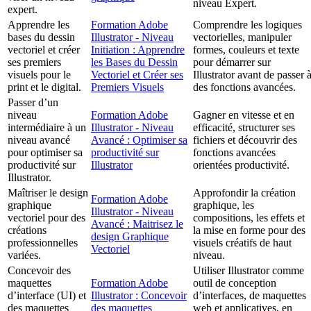
niveau Expert.
expert.
Apprendre les
Formation Adobe
Comprendre les logiques
bases du dessin
Illustrator - Niveau
vectorielles, manipuler
vectoriel et créer
Initiation : Apprendre
formes, couleurs et texte
ses premiers
les Bases du Dessin
pour démarrer sur
visuels pour le
Vectoriel et Créer ses
Illustrator avant de passer 
print et le digital.
Premiers Visuels
des fonctions avancées.
Passer d’un
niveau
Formation Adobe
Gagner en vitesse et en
intermédiaire à un
Illustrator - Niveau
efficacité, structurer ses
niveau avancé
Avancé : Optimiser sa
fichiers et découvrir des
pour optimiser sa
productivité sur
fonctions avancées
productivité sur
Illustrator
orientées productivité.
Illustrator.
Maîtriser le design
Approfondir la création
Formation Adobe
graphique
graphique, les
Illustrator - Niveau
vectoriel pour des
compositions, les effets et
Avancé : Maitrisez le
créations
la mise en forme pour des
design Graphique
professionnelles
visuels créatifs de haut
Vectoriel
variées.
niveau.
Concevoir des
Utiliser Illustrator comme
maquettes
Formation Adobe
outil de conception
d’interface (UI) et
Illustrator : Concevoir
d’interfaces, de maquettes
des maquettes
des maquettes
web et applicatives, en