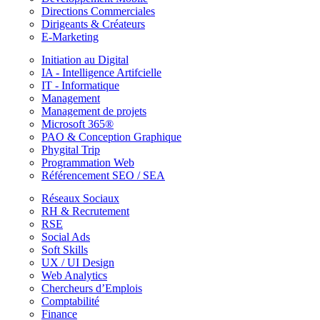
Directions Commerciales
Dirigeants & Créateurs
E-Marketing
Initiation au Digital
IA - Intelligence Artifcielle
IT - Informatique
Management
Management de projets
Microsoft 365®
PAO & Conception Graphique
Phygital Trip
Programmation Web
Référencement SEO / SEA
Réseaux Sociaux
RH & Recrutement
RSE
Social Ads
Soft Skills
UX / UI Design
Web Analytics
Chercheurs d’Emplois
Comptabilité
Finance