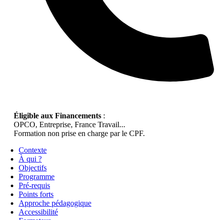
Éligible aux Financements
:
OPCO, Entreprise, France Travail...
Formation non prise en charge par le CPF.
Contexte
À qui ?
Objectifs
Programme
Pré-requis
Points forts
Approche pédagogique
Accessibilité