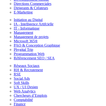
Directions Commerciales
Dirigeants & Créateurs
E-Marketing
Initiation au Digital
IA - Intelligence Artifcielle
IT - Informatique
Management
Management de projets
Microsoft 365®
PAO & Conception Graphique
Phygital Trip
Programmation Web
Référencement SEO / SEA
Réseaux Sociaux
RH & Recrutement
RSE
Social Ads
Soft Skills
UX / UI Design
Web Analytics
Chercheurs d’Emplois
Comptabilité
Finance