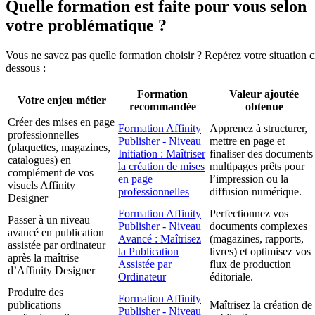
Quelle formation est faite pour vous selon
votre problématique ?
Vous ne savez pas quelle formation choisir ? Repérez votre situation c
dessous :
Formation
Valeur ajoutée
Votre enjeu métier
recommandée
obtenue
Créer des mises en page
Formation Affinity
Apprenez à structurer,
professionnelles
Publisher - Niveau
mettre en page et
(plaquettes, magazines,
Initiation : Maîtriser
finaliser des documents
catalogues) en
la création de mises
multipages prêts pour
complément de vos
en page
l’impression ou la
visuels Affinity
professionnelles
diffusion numérique.
Designer
Formation Affinity
Perfectionnez vos
Passer à un niveau
Publisher - Niveau
documents complexes
avancé en publication
Avancé : Maîtrisez
(magazines, rapports,
assistée par ordinateur
la Publication
livres) et optimisez vos
après la maîtrise
Assistée par
flux de production
d’Affinity Designer
Ordinateur
éditoriale.
Produire des
Formation Affinity
publications
Maîtrisez la création de
Publisher - Niveau