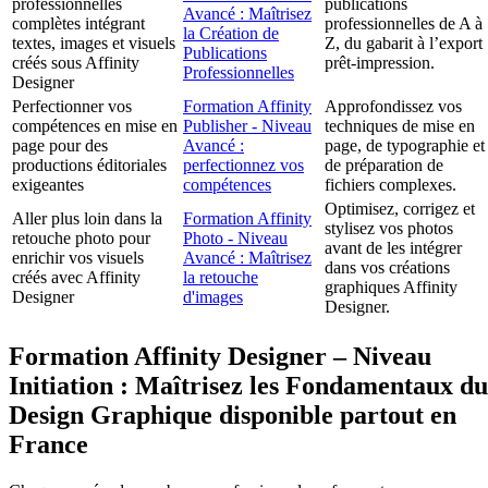
professionnelles
publications
Avancé : Maîtrisez
complètes intégrant
professionnelles de A à
la Création de
textes, images et visuels
Z, du gabarit à l’export
Publications
créés sous Affinity
prêt-impression.
Professionnelles
Designer
Perfectionner vos
Formation Affinity
Approfondissez vos
compétences en mise en
Publisher - Niveau
techniques de mise en
page pour des
Avancé :
page, de typographie et
productions éditoriales
perfectionnez vos
de préparation de
exigeantes
compétences
fichiers complexes.
Optimisez, corrigez et
Aller plus loin dans la
Formation Affinity
stylisez vos photos
retouche photo pour
Photo - Niveau
avant de les intégrer
enrichir vos visuels
Avancé : Maîtrisez
dans vos créations
créés avec Affinity
la retouche
graphiques Affinity
Designer
d'images
Designer.
Formation Affinity Designer – Niveau
Initiation : Maîtrisez les Fondamentaux du
Design Graphique disponible partout en
France