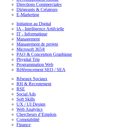
Directions Commerciales
Dirigeants & Créateurs
E-Marketing
Initiation au Digital
IA - Intelligence Artifcielle
IT - Informatique
Management
Management de projets
Microsoft 365®
PAO & Conception Graphique
Phygital Trip
Programmation Web
Référencement SEO / SEA
Réseaux Sociaux
RH & Recrutement
RSE
Social Ads
Soft Skills
UX / UI Design
Web Analytics
Chercheurs d’Emplois
Comptabilité
Finance