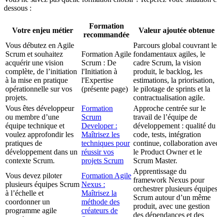
dessous :
Formation
Votre enjeu métier
Valeur ajoutée obtenue
recommandée
Vous débutez en Agile
Parcours global couvrant le
Scrum et souhaitez
Formation Agile
fondamentaux agiles, le
acquérir une vision
Scrum : De
cadre Scrum, la vision
complète, de l’initiation
l'Initiation à
produit, le backlog, les
à la mise en pratique
l'Expertise
estimations, la priorisation,
opérationnelle sur vos
(présente page)
le pilotage de sprints et la
projets.
contractualisation agile.
Vous êtes développeur
Formation
Approche centrée sur le
ou membre d’une
Scrum
travail de l’équipe de
équipe technique et
Developer :
développement : qualité du
voulez approfondir les
Maîtrisez les
code, tests, intégration
pratiques de
techniques pour
continue, collaboration ave
développement dans un
réussir vos
le Product Owner et le
contexte Scrum.
projets Scrum
Scrum Master.
Apprentissage du
Vous devez piloter
Formation Agile
framework Nexus pour
plusieurs équipes Scrum
Nexus :
orchestrer plusieurs équipe
à l’échelle et
Maîtrisez la
Scrum autour d’un même
coordonner un
méthode des
produit, avec une gestion
programme agile
créateurs de
des dépendances et des