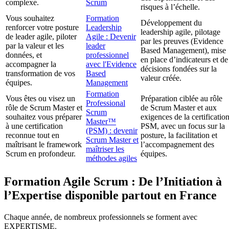
complexe.
Scrum
risques à l’échelle.
Vous souhaitez
Formation
Développement du
renforcer votre posture
Leadership
leadership agile, pilotage
de leader agile, piloter
Agile : Devenir
par les preuves (Evidence
par la valeur et les
leader
Based Management), mise
données, et
professionnel
en place d’indicateurs et de
accompagner la
avec l'Evidence
décisions fondées sur la
transformation de vos
Based
valeur créée.
équipes.
Management
Formation
Vous êtes ou visez un
Préparation ciblée au rôle
Professional
rôle de Scrum Master et
de Scrum Master et aux
Scrum
souhaitez vous préparer
exigences de la certificatio
Master™
à une certification
PSM, avec un focus sur la
(PSM) : devenir
reconnue tout en
posture, la facilitation et
Scrum Master et
maîtrisant le framework
l’accompagnement des
maîtriser les
Scrum en profondeur.
équipes.
méthodes agiles
Formation Agile Scrum : De l’Initiation à
l’Expertise disponible partout en France
Chaque année, de nombreux professionnels se forment avec
EXPERTISME.