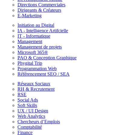
Directions Commerciales
Dirigeants & Créateurs
E-Marketing
Initiation au Digital
IA - Intelligence Artifcielle
IT - Informatique
Management
Management de projets
Microsoft 365®
PAO & Conception Graphique
Phygital Trip
Programmation Web
Référencement SEO / SEA
Réseaux Sociaux
RH & Recrutement
RSE
Social Ads
Soft Skills
UX / UI Design
Web Analytics
Chercheurs d’Emplois
Comptabilité
Finance