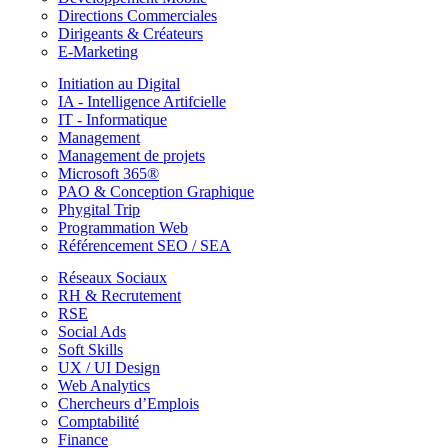
Directions Commerciales
Dirigeants & Créateurs
E-Marketing
Initiation au Digital
IA - Intelligence Artifcielle
IT - Informatique
Management
Management de projets
Microsoft 365®
PAO & Conception Graphique
Phygital Trip
Programmation Web
Référencement SEO / SEA
Réseaux Sociaux
RH & Recrutement
RSE
Social Ads
Soft Skills
UX / UI Design
Web Analytics
Chercheurs d’Emplois
Comptabilité
Finance