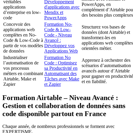
véritables
Développement
PowerApps, en
applications
d'applications avec
complément d’Airtable pou
d’entreprise en low-
Mendix et
des besoins plus complexes
code
PowerApps
Concevoir des
Formation No-
Structurez vos bases de
applications web
Code & Low-
données (dont Airtable) et
complètes en No-
Code - Niveau
transformez-les en
Code & Low-Code à
Avancé :
applications web complètes
partir de vos modèles
Développez vos
orientées métier.
de données
Applications Web
Industrialiser
Formation No
Apprenez à orchestrer des
l’automatisation de
Code : Optimisez
scénarios d’automatisation
vos processus
sa Productivité en
avancés autour d’Airtable
métiers en combinant
Automatisant des
pour gagner en productivit
Airtable, Make et
Tâches avec Make
et en fiabilité.
Zapier
et Zapier
Formation Airtable – Niveau Avancé :
Gestion et collaboration de données sans
code disponible partout en France
Chaque année, de nombreux professionnels se forment avec
EXPERTISME.