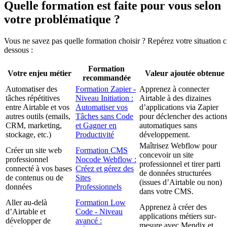
Quelle formation est faite pour vous selon
votre problématique ?
Vous ne savez pas quelle formation choisir ? Repérez votre situation c
dessous :
Formation
Votre enjeu métier
Valeur ajoutée obtenue
recommandée
Automatiser des
Formation Zapier -
Apprenez à connecter
tâches répétitives
Niveau Initiation :
Airtable à des dizaines
entre Airtable et vos
Automatiser vos
d’applications via Zapier
autres outils (emails,
Tâches sans Code
pour déclencher des action
CRM, marketing,
et Gagner en
automatiques sans
stockage, etc.)
Productivité
développement.
Maîtrisez Webflow pour
Créer un site web
Formation CMS
concevoir un site
professionnel
Nocode Webflow :
professionnel et tirer parti
connecté à vos bases
Créez et gérez des
de données structurées
de contenus ou de
Sites
(issues d’Airtable ou non)
données
Professionnels
dans votre CMS.
Aller au-delà
Formation Low
Apprenez à créer des
d’Airtable et
Code - Niveau
applications métiers sur-
développer de
avancé :
mesure avec Mendix et