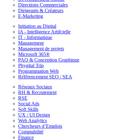
Directions Commerciales
Dirigeants & Créateurs
E-Marketing
Initiation au Digital
IA - Intelligence Artifcielle
IT - Informatique
Management
Management de projets
Microsoft 365®
PAO & Conception Graphique
Phygital Trip
Programmation Web
Référencement SEO / SEA
Réseaux Sociaux
RH & Recrutement
RSE
Social Ads
Soft Skills
UX / UI Design
Web Analytics
Chercheurs d’Emplois
Comptabilité
Finance