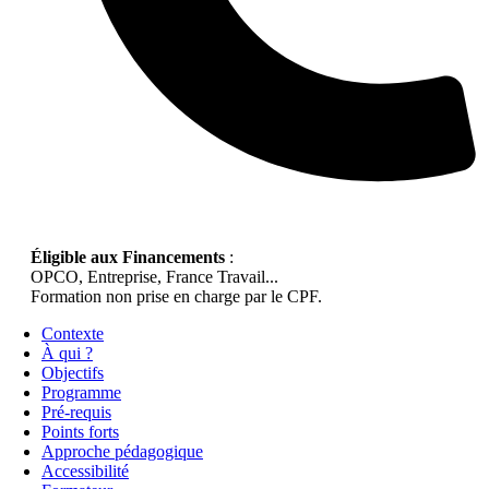
Éligible aux Financements
:
OPCO, Entreprise, France Travail...
Formation non prise en charge par le CPF.
Contexte
À qui ?
Objectifs
Programme
Pré-requis
Points forts
Approche pédagogique
Accessibilité