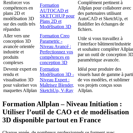
Renforcer vos
Complément pertinent à
Formation
compétences en
Allplan pour collaborer avec
AUTOCAD et
plans 2D et
des partenaires utilisant
SKETCHUP pour
modélisation 3D
AutoCAD et SketchUp, et
Plans 2D et
sur des outils très
fluidifier les échanges de
Modélisation 3D
répandus
fichiers.
Aller vers une
Formation Creo
Utile si vous travaillez à
conception 3D
Parametric -
l’interface bâtiment/industrie
avancée orientée
Niveau Avancé :
et souhaitez compléter Allpla
industrie et
Perfectionnez vos
par un outil de conception 3
produits
compétences en
paramétrique avancée.
complexes
conception 3D
Devenir expert en
Formation
Idéal pour produire des
rendu et
Modélisation 3D -
visuels haut de gamme à parti
visualisation 3D
Niveau Expert :
de vos modèles, et sublimer
pour valoriser vos
Maîtrisez Blender,
vos projets conçus sous
maquettes Allplan
SketchUp, V-Ray
Allplan.
Formation Allplan – Niveau Initiation :
Utiliser l’outil de CAO et de modélisation
3D disponible partout en France
Chaque année, de nombreux professionnels se forment avec