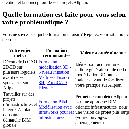
création et la conception de vos projets Allplan.
Quelle formation est faite pour vous selon
votre problématique ?
Vous ne savez pas quelle formation choisir ? Repérez votre situation c
dessous :
Votre enjeu
Formation
Valeur ajoutée obtenue
métier
recommandée
Découvrir la CAO
Formation
Idéale pour acquérir une
2D/3D sur
modélisation 3D -
culture générale solide de la
plusieurs logiciels
Niveau Initiation :
modélisation 3D multi-
avant de se
Maîtrisez Fusion
logiciels avant de focaliser
spécialiser sur
360, AutoCAD,
votre pratique sur Allplan.
Allplan
Blender
Travailler sur des
Permet de compléter Allplan
projets
Formation BIM :
par une approche BIM
d’infrastructures et
Modélisation avec
orientée infrastructures, pour
intégrer Allplan
Infraworks pour les
une vision de projet plus larg
dans une
infrastructures
(voirie, ouvrages,
démarche BIM
aménagements).
globale