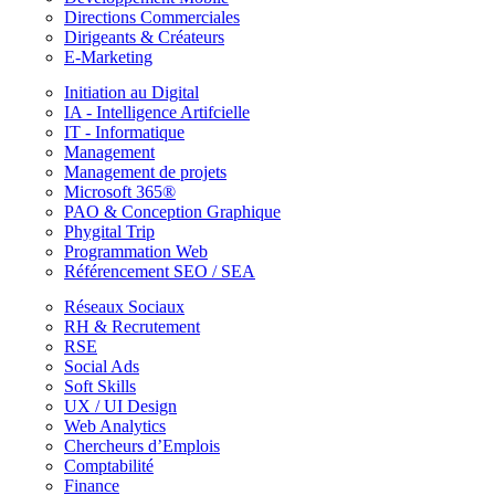
Directions Commerciales
Dirigeants & Créateurs
E-Marketing
Initiation au Digital
IA - Intelligence Artifcielle
IT - Informatique
Management
Management de projets
Microsoft 365®
PAO & Conception Graphique
Phygital Trip
Programmation Web
Référencement SEO / SEA
Réseaux Sociaux
RH & Recrutement
RSE
Social Ads
Soft Skills
UX / UI Design
Web Analytics
Chercheurs d’Emplois
Comptabilité
Finance