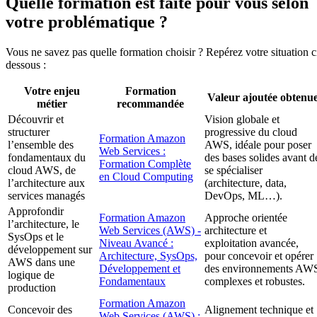
Quelle formation est faite pour vous selon
votre problématique ?
Vous ne savez pas quelle formation choisir ? Repérez votre situation c
dessous :
Votre enjeu
Formation
Valeur ajoutée obtenu
métier
recommandée
Découvrir et
Vision globale et
structurer
progressive du cloud
Formation Amazon
l’ensemble des
AWS, idéale pour poser
Web Services :
fondamentaux du
des bases solides avant d
Formation Complète
cloud AWS, de
se spécialiser
en Cloud Computing
l’architecture aux
(architecture, data,
services managés
DevOps, ML…).
Approfondir
Formation Amazon
Approche orientée
l’architecture, le
Web Services (AWS) -
architecture et
SysOps et le
Niveau Avancé :
exploitation avancée,
développement sur
Architecture, SysOps,
pour concevoir et opérer
AWS dans une
Développement et
des environnements AW
logique de
Fondamentaux
complexes et robustes.
production
Formation Amazon
Concevoir des
Alignement technique et
Web Services (AWS) :