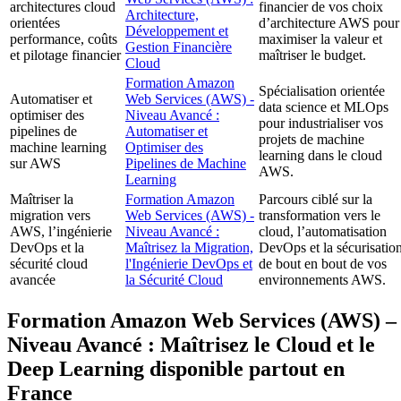
architectures cloud
financier de vos choix
Architecture,
orientées
d’architecture AWS pour
Développement et
performance, coûts
maximiser la valeur et
Gestion Financière
et pilotage financier
maîtriser le budget.
Cloud
Formation Amazon
Spécialisation orientée
Automatiser et
Web Services (AWS) -
data science et MLOps
optimiser des
Niveau Avancé :
pour industrialiser vos
pipelines de
Automatiser et
projets de machine
machine learning
Optimiser des
learning dans le cloud
sur AWS
Pipelines de Machine
AWS.
Learning
Maîtriser la
Formation Amazon
Parcours ciblé sur la
migration vers
Web Services (AWS) -
transformation vers le
AWS, l’ingénierie
Niveau Avancé :
cloud, l’automatisation
DevOps et la
Maîtrisez la Migration,
DevOps et la sécurisatio
sécurité cloud
l'Ingénierie DevOps et
de bout en bout de vos
avancée
la Sécurité Cloud
environnements AWS.
Formation Amazon Web Services (AWS) –
Niveau Avancé : Maîtrisez le Cloud et le
Deep Learning disponible partout en
France