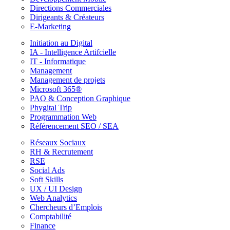
Directions Commerciales
Dirigeants & Créateurs
E-Marketing
Initiation au Digital
IA - Intelligence Artifcielle
IT - Informatique
Management
Management de projets
Microsoft 365®
PAO & Conception Graphique
Phygital Trip
Programmation Web
Référencement SEO / SEA
Réseaux Sociaux
RH & Recrutement
RSE
Social Ads
Soft Skills
UX / UI Design
Web Analytics
Chercheurs d’Emplois
Comptabilité
Finance