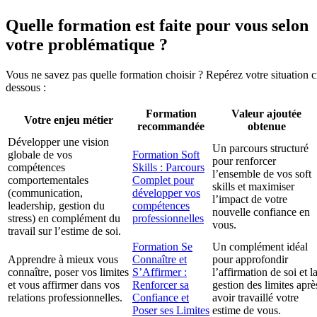
Quelle formation est faite pour vous selon
votre problématique ?
Vous ne savez pas quelle formation choisir ? Repérez votre situation c
dessous :
Formation
Valeur ajoutée
Votre enjeu métier
recommandée
obtenue
Développer une vision
Un parcours structuré
globale de vos
Formation Soft
pour renforcer
compétences
Skills : Parcours
l’ensemble de vos soft
comportementales
Complet pour
skills et maximiser
(communication,
développer vos
l’impact de votre
leadership, gestion du
compétences
nouvelle confiance en
stress) en complément du
professionnelles
vous.
travail sur l’estime de soi.
Formation Se
Un complément idéal
Apprendre à mieux vous
Connaître et
pour approfondir
connaître, poser vos limites
S’Affirmer :
l’affirmation de soi et l
et vous affirmer dans vos
Renforcer sa
gestion des limites aprè
relations professionnelles.
Confiance et
avoir travaillé votre
Poser ses Limites
estime de vous.