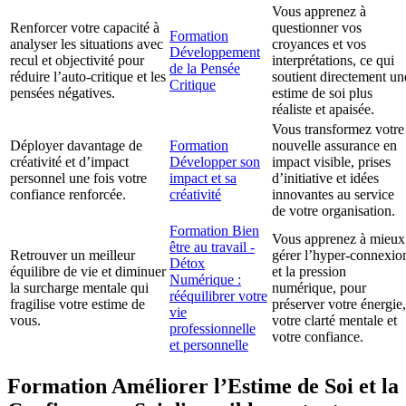
Vous apprenez à
Renforcer votre capacité à
questionner vos
Formation
analyser les situations avec
croyances et vos
Développement
recul et objectivité pour
interprétations, ce qui
de la Pensée
réduire l’auto-critique et les
soutient directement un
Critique
pensées négatives.
estime de soi plus
réaliste et apaisée.
Vous transformez votre
Déployer davantage de
Formation
nouvelle assurance en
créativité et d’impact
Développer son
impact visible, prises
personnel une fois votre
impact et sa
d’initiative et idées
confiance renforcée.
créativité
innovantes au service
de votre organisation.
Formation Bien
Vous apprenez à mieux
être au travail -
Retrouver un meilleur
gérer l’hyper-connexio
Détox
équilibre de vie et diminuer
et la pression
Numérique :
la surcharge mentale qui
numérique, pour
rééquilibrer votre
fragilise votre estime de
préserver votre énergie,
vie
vous.
votre clarté mentale et
professionnelle
votre confiance.
et personnelle
Formation Améliorer l’Estime de Soi et la