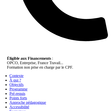
Éligible aux Financements
:
OPCO, Entreprise, France Travail...
Formation non prise en charge par le CPF.
Contexte
À qui ?
Objectifs
Programme
Pré-requis
Points forts
Approche pédagogique
Accessibilité