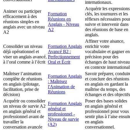
internationaux.
Acquérir les expressions
Animer ou participer
Formation
clés, les tournures et les
efficacement à des
Réunions en
réflexes nécessaires pou
réunions simples en
Anglais - Niveau
suivre et intervenir dans
anglais avec un niveau
A2
des réunions de base en
A2
anglais.
Affiner votre aisance,
Consolider un niveau
Formation Anglais
enrichir votre
déjà opérationnel et
Avancé B2 :
vocabulaire et gagner en
viser un anglais avancé,
Perfectionnement
précision pour des
à l’oral comme à l’écrit
Oral et Écrit
échanges de haut niveau
en contexte international
Maîtriser l’animation
Savoir préparer, conduir
Formation Anglais
complète de réunions
et conclure des réunions
: Maîtrisez
en anglais (pilotage,
en anglais en gardant la
l'Animation de
facilitation, prise de
maîtrise du temps, des
Réunions
décision)
échanges et des objectifs
Acquérir ou consolider
Poser des bases solides
Formation Anglais
un niveau de survie A2
en anglais général et
général et
en anglais général et
professionnel pour vous
professionnel -
professionnel avant de
sentir plus à l’aise ensuit
Niveau de survie
travailler la
en anglais
(A2)
conversation avancée
conversationnel.