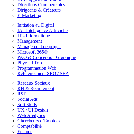
Directions Commerciales
Dirigeants & Créateurs
E-Marketing
Initiation au Digital
IA - Intelligence Artifcielle
IT - Informatique
Management
Management de projets
Microsoft 365®
PAO & Conception Graphique
Phygital Trip
Programmation Web
Référencement SEO / SEA
Réseaux Sociaux
RH & Recrutement
RSE
Social Ads
Soft Skills
UX / UI Design
Web Analytics
Chercheurs d’Emplois
Comptabilité
Finance