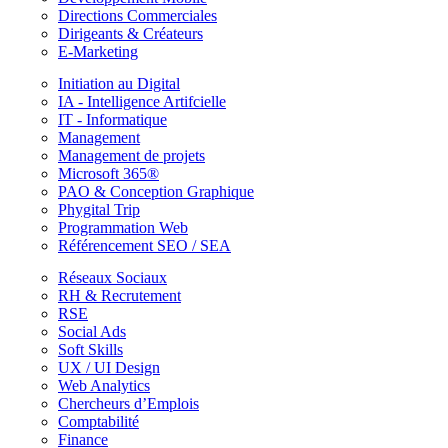
Directions Commerciales
Dirigeants & Créateurs
E-Marketing
Initiation au Digital
IA - Intelligence Artifcielle
IT - Informatique
Management
Management de projets
Microsoft 365®
PAO & Conception Graphique
Phygital Trip
Programmation Web
Référencement SEO / SEA
Réseaux Sociaux
RH & Recrutement
RSE
Social Ads
Soft Skills
UX / UI Design
Web Analytics
Chercheurs d’Emplois
Comptabilité
Finance