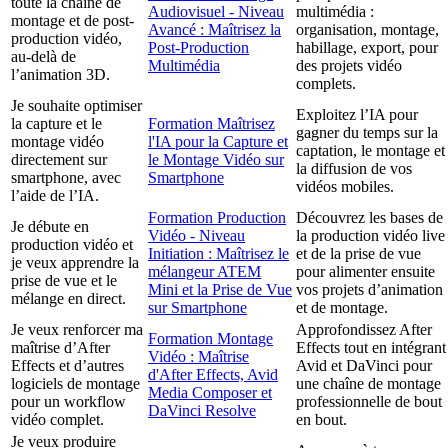
toute la chaîne de
Audiovisuel - Niveau
multimédia :
montage et de post-
Avancé : Maîtrisez la
organisation, montage,
production vidéo,
Post-Production
habillage, export, pour
au-delà de
Multimédia
des projets vidéo
l’animation 3D.
complets.
Je souhaite optimiser
Exploitez l’IA pour
la capture et le
Formation Maîtrisez
gagner du temps sur la
montage vidéo
l'IA pour la Capture et
captation, le montage et
directement sur
le Montage Vidéo sur
la diffusion de vos
smartphone, avec
Smartphone
vidéos mobiles.
l’aide de l’IA.
Formation Production
Découvrez les bases de
Je débute en
Vidéo - Niveau
la production vidéo live
production vidéo et
Initiation : Maîtrisez le
et de la prise de vue
je veux apprendre la
mélangeur ATEM
pour alimenter ensuite
prise de vue et le
Mini et la Prise de Vue
vos projets d’animation
mélange en direct.
sur Smartphone
et de montage.
Je veux renforcer ma
Approfondissez After
Formation Montage
maîtrise d’After
Effects tout en intégrant
Vidéo : Maîtrise
Effects et d’autres
Avid et DaVinci pour
d'After Effects, Avid
logiciels de montage
une chaîne de montage
Media Composer et
pour un workflow
professionnelle de bout
DaVinci Resolve
vidéo complet.
en bout.
Je veux produire