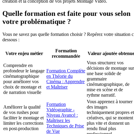
création et la conception de vos projets Montage Vidéo.
Quelle formation est faite pour vous selon
votre problématique ?
Vous ne savez pas quelle formation choisir ? Repérez votre situation c
dessous :
Formation
Votre enjeu métier
Valeur ajoutée obtenu
recommandée
Vous structurez vos
Comprendre en
décisions de montage sur
profondeur le langage
Formation Complète
une base solide de
cinématographique
en Théorie du
grammaire
pour améliorer vos
Cinéma : Apprendre
cinématographique, de
choix de montage et
et Maîtriser
mise en scène et de
de narration visuelle
rythme narratif.
Vous apprenez à tourner
Formation
Améliorer la qualité
des images
Vidéographie -
de vos rushes pour
techniquement propres et
Niveau Avancé :
faciliter le montage et
créatives, qui se montent
Maîtrisez les
limiter les corrections
plus vite et donnent un
Techniques de Prise
en post-production
rendu final plus
de Vue
professionnel.