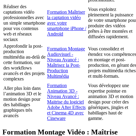
Réaliser des
Vous exploitez
captations vidéo
Formation Maîtriser
pleinement la puissance
professionnelles avec
la captation vidéo
de votre smartphone pou
un simple smartphone
avec votre
produire des vidéos
pour vos contenus
smartphone iPhone /
prêtes à être montées et
web et réseaux
Androïd
diffusées rapidement.
sociaux
Approfondir la post-
Formation Montage
Vous consolidez et
production
Audiovisuel -
étendez vos compétence
multimédia au-delà de
Niveau Avancé :
en montage et post-
cette formation, sur
Maîtrisez la Post-
production, en gérant de
des workflows
Production
projets multimédia riches
avancés et des projets
Multimédia
et multi-formats.
complexes
Formation
Vous développez une
Aller plus loin dans
Animation 3D -
expertise pointue en
l’animation 3D et le
Niveau Avancé :
animation 3D et motion
motion design pour
Maitrise du logiciel
design pour créer des
des habillages
Adobe After Effects
génériques, jingles et
graphiques très
et Cinema 4D avec
habillages haut de
avancés
Cineware
gamme.
Formation Montage Vidéo : Maîtrise