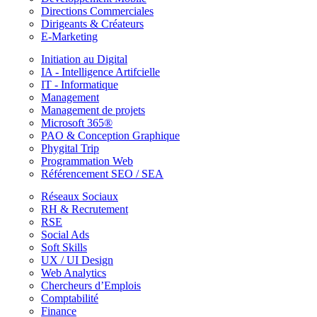
Directions Commerciales
Dirigeants & Créateurs
E-Marketing
Initiation au Digital
IA - Intelligence Artifcielle
IT - Informatique
Management
Management de projets
Microsoft 365®
PAO & Conception Graphique
Phygital Trip
Programmation Web
Référencement SEO / SEA
Réseaux Sociaux
RH & Recrutement
RSE
Social Ads
Soft Skills
UX / UI Design
Web Analytics
Chercheurs d’Emplois
Comptabilité
Finance