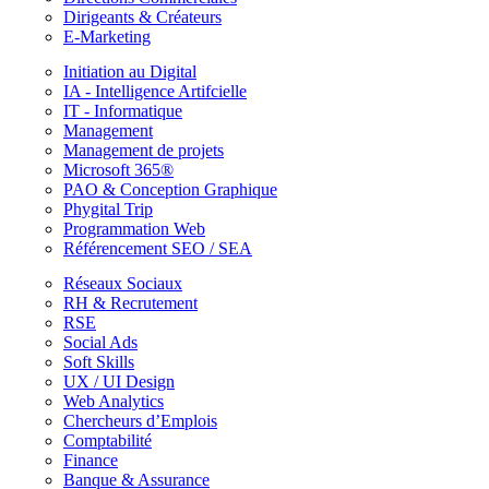
Dirigeants & Créateurs
E-Marketing
Initiation au Digital
IA - Intelligence Artifcielle
IT - Informatique
Management
Management de projets
Microsoft 365®
PAO & Conception Graphique
Phygital Trip
Programmation Web
Référencement SEO / SEA
Réseaux Sociaux
RH & Recrutement
RSE
Social Ads
Soft Skills
UX / UI Design
Web Analytics
Chercheurs d’Emplois
Comptabilité
Finance
Banque & Assurance