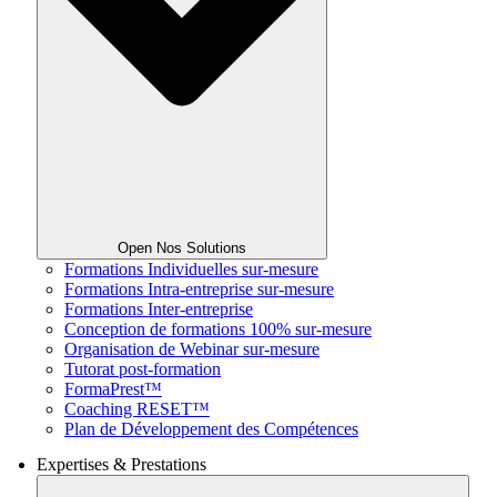
Open Nos Solutions
Formations Individuelles sur-mesure
Formations Intra-entreprise sur-mesure
Formations Inter-entreprise
Conception de formations 100% sur-mesure
Organisation de Webinar sur-mesure
Tutorat post-formation
FormaPrest™
Coaching RESET™
Plan de Développement des Compétences
Expertises & Prestations