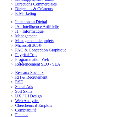
Directions Commerciales
Dirigeants & Créateurs
E-Marketing
Initiation au Digital
IA - Intelligence Artifcielle
IT - Informatique
Management
Management de projets
Microsoft 365®
PAO & Conception Graphique
Phygital Trip
Programmation Web
Référencement SEO / SEA
Réseaux Sociaux
RH & Recrutement
RSE
Social Ads
Soft Skills
UX / UI Design
Web Analytics
Chercheurs d’Emplois
Comptabilité
Finance