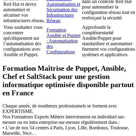
dans un contexte Red Hat
Red Hat et devez
Automatisation et
pour automatiser la
automatiser et
Sécurisation des
configuration réseau tout en
sécuriser vos
Infrastructures
renforçant la sécurité.
infrastructures réseau.
Réseau
Vous souhaitez vous
Approfondir la
Formation
concentrer
complémentarité
Ansible et Puppet
spécifiquement sur
Ansible/Puppet pour
: Automatisation
l’automatisation des
standardiser et automatiser
des
configurations avec
finement vos configurations
Configurations
Ansible et Puppet.
systèmes et applicatives.
Formation Maîtrise de Puppet, Ansible,
Chef et SaltStack pour une gestion
informatique optimisée disponible partout
en France
Chaque année, de nombreux professionnels se forment avec
EXPERTISME.
Nos Formateurs Experts Métiers interviennent en individuel sur-
mesure ou en intra entreprise-sur-mesure régulièrement dans :
• L’un de nos 54 centres à Paris, Lyon, Lille, Bordeaux, Toulouse,
Marseille, Nice…