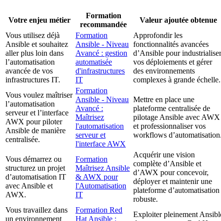
Formation
Votre enjeu métier
Valeur ajoutée obtenue
recommandée
Vous utilisez déjà
Formation
Approfondir les
Ansible et souhaitez
Ansible - Niveau
fonctionnalités avancées
aller plus loin dans
Avancé : gestion
d’Ansible pour industrialise
l’automatisation
automatisée
vos déploiements et gérer
avancée de vos
d'infrastructures
des environnements
infrastructures IT.
IT
complexes à grande échelle.
Formation
Vous voulez maîtriser
Ansible - Niveau
Mettre en place une
l’automatisation
Avancé :
plateforme centralisée de
serveur et l’interface
Maîtrisez
pilotage Ansible avec AWX
AWX pour piloter
l'automatisation
et professionnaliser vos
Ansible de manière
serveur et
workflows d’automatisation
centralisée.
l'interface AWX
Acquérir une vision
Vous démarrez ou
Formation
complète d’Ansible et
structurez un projet
Maîtrisez Ansible
d’AWX pour concevoir,
d’automatisation IT
& AWX pour
déployer et maintenir une
avec Ansible et
l'Automatisation
plateforme d’automatisation
AWX.
IT
robuste.
Vous travaillez dans
Formation Red
Exploiter pleinement Ansibl
un environnement
Hat Ansible :