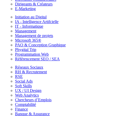
Dirigeants & Créateurs
E-Marketing
Initiation au Digital
IA - Intelligence Artifcielle
IT - Informatique
Management
Management de projets
Microsoft 365®
PAO & Conception Graphique
Phygital Trip
Programmation Web
Référencement SEO / SEA
Réseaux Sociaux
RH & Recrutement
RSE
Social Ads
Soft Skills
UX / UI Design
Web Analytics
Chercheurs d’Emplois
Comptabilité
Finance
Banque & Assurance