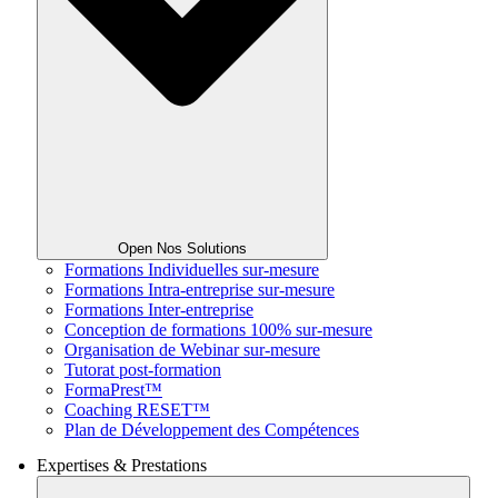
Open Nos Solutions
Formations Individuelles sur-mesure
Formations Intra-entreprise sur-mesure
Formations Inter-entreprise
Conception de formations 100% sur-mesure
Organisation de Webinar sur-mesure
Tutorat post-formation
FormaPrest™
Coaching RESET™
Plan de Développement des Compétences
Expertises & Prestations