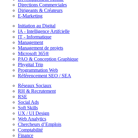
Directions Commerciales
Dirigeants & Créateurs
E-Marketing
Initiation au Digital
IA - Intelligence Artifcielle
IT - Informatique
Management
Management de projets
Microsoft 365®
PAO & Conception Graphique
Phygital Trip
Programmation Web
Référencement SEO / SEA
Réseaux Sociaux
RH & Recrutement
RSE
Social Ads
Soft Skills
UX / UI Design
Web Analytics
Chercheurs d’Emplois
Comptabilité
Finance