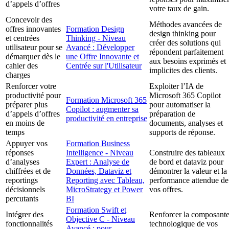
d’appels d’offres
votre taux de gain.
Concevoir des
Méthodes avancées de
offres innovantes
Formation Design
design thinking pour
et centrées
Thinking - Niveau
créer des solutions qui
utilisateur pour se
Avancé : Développer
répondent parfaitement
démarquer dès le
une Offre Innovante et
aux besoins exprimés et
cahier des
Centrée sur l'Utilisateur
implicites des clients.
charges
Renforcer votre
Exploiter l’IA de
productivité pour
Microsoft 365 Copilot
Formation Microsoft 365
préparer plus
pour automatiser la
Copilot : augmenter sa
d’appels d’offres
préparation de
productivité en entreprise
en moins de
documents, analyses et
temps
supports de réponse.
Appuyer vos
Formation Business
réponses
Intelligence - Niveau
Construire des tableaux
d’analyses
Expert : Analyse de
de bord et dataviz pour
chiffrées et de
Données, Dataviz et
démontrer la valeur et la
reportings
Reporting avec Tableau,
performance attendue de
décisionnels
MicroStrategy et Power
vos offres.
percutants
BI
Formation Swift et
Intégrer des
Renforcer la composant
Objective C - Niveau
fonctionnalités
technologique de vos
Avancé : pour