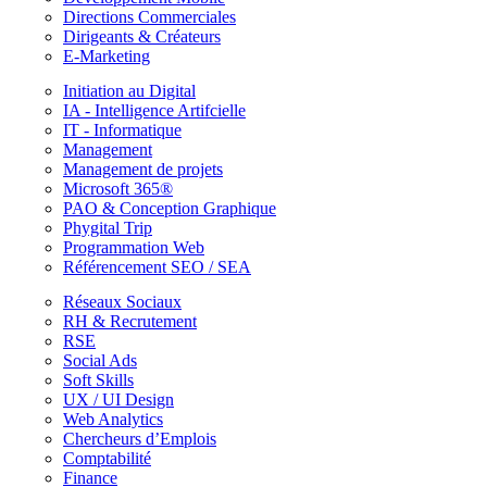
Directions Commerciales
Dirigeants & Créateurs
E-Marketing
Initiation au Digital
IA - Intelligence Artifcielle
IT - Informatique
Management
Management de projets
Microsoft 365®
PAO & Conception Graphique
Phygital Trip
Programmation Web
Référencement SEO / SEA
Réseaux Sociaux
RH & Recrutement
RSE
Social Ads
Soft Skills
UX / UI Design
Web Analytics
Chercheurs d’Emplois
Comptabilité
Finance