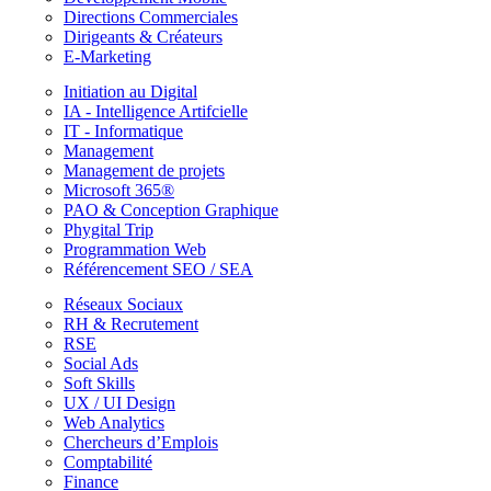
Directions Commerciales
Dirigeants & Créateurs
E-Marketing
Initiation au Digital
IA - Intelligence Artifcielle
IT - Informatique
Management
Management de projets
Microsoft 365®
PAO & Conception Graphique
Phygital Trip
Programmation Web
Référencement SEO / SEA
Réseaux Sociaux
RH & Recrutement
RSE
Social Ads
Soft Skills
UX / UI Design
Web Analytics
Chercheurs d’Emplois
Comptabilité
Finance